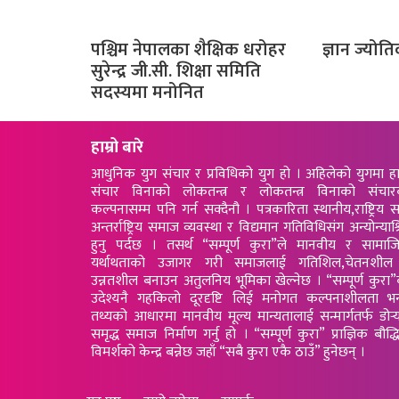
पश्चिम नेपालका शैक्षिक धरोहर
ज्ञान ज्योति
सुरेन्द्र जी.सी. शिक्षा समिति
सदस्यमा मनोनित
हाम्रो बारे
आधुनिक युग संचार र प्रविधिको युग हो । अहिलेको युगमा ह
संचार विनाको लोकतन्त्र र लोकतन्त्र विनाको संचार
कल्पनासम्म पनि गर्न सक्दैनौ । पत्रकारिता स्थानीय,राष्ट्रिय स
अन्तर्राष्ट्रिय समाज व्यवस्था र विद्यमान गतिविधिसंग अन्योन्याश्
हुनु पर्दछ । तसर्थ “सम्पूर्ण कुरा”ले मानवीय र सामा
यर्थाथताको उजागर गरी समाजलाई गतिशिल,चेतनशील
उन्नतशील बनाउन अतुलनिय भूमिका खेल्नेछ । “सम्पूर्ण कुरा
उदेश्यनै गहकिलो दूरदृष्टि लिई मनोगत कल्पनाशीलता भन
तथ्यको आधारमा मानवीय मूल्य मान्यतालाई सन्मार्गतर्फ डोर्‍
समृद्ध समाज निर्माण गर्नु हो । “सम्पूर्ण कुरा” प्राज्ञिक बौद्
विमर्शको केन्द्र बन्नेछ जहाँ “सबै कुरा एकै ठाउँ” हुनेछन् ।