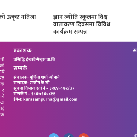
काे उत्कृष्ट नतिजा
ज्ञान ज्योति स्कूलमा विश्व
वातावरण दिवसमा विविध
कार्यक्रम सम्पन्न
प्रकाशक
स
ामी
प्रसिद्धि ईन्टरटेन्मेन्ट्स प्रा.लि.
को
सम्पर्क
ाथै
संचालक- पूर्णिमा शर्मा न्यौपाने
रित
सम्पादक- सन्तोष के.सी
जिक
सुचना विभाग दर्ता नं – ३२६४-०७८/७९
 र
सम्पर्क नं – ९८४७९४०८११
”को
ईमेल: kurasampurna@gmail.com
्दा
याई
धिक
©