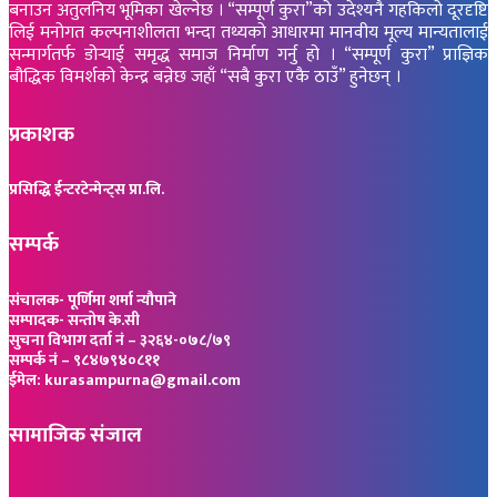
बनाउन अतुलनिय भूमिका खेल्नेछ । “सम्पूर्ण कुरा”को उदेश्यनै गहकिलो दूरदृष्टि
लिई मनोगत कल्पनाशीलता भन्दा तथ्यको आधारमा मानवीय मूल्य मान्यतालाई
सन्मार्गतर्फ डोर्‍याई समृद्ध समाज निर्माण गर्नु हो । “सम्पूर्ण कुरा” प्राज्ञिक
बौद्धिक विमर्शको केन्द्र बन्नेछ जहाँ “सबै कुरा एकै ठाउँ” हुनेछन् ।
प्रकाशक
प्रसिद्धि ईन्टरटेन्मेन्ट्स प्रा.लि.
सम्पर्क
संचालक- पूर्णिमा शर्मा न्यौपाने
सम्पादक- सन्तोष के.सी
सुचना विभाग दर्ता नं – ३२६४-०७८/७९
सम्पर्क नं – ९८४७९४०८११
ईमेल: kurasampurna@gmail.com
सामाजिक संजाल