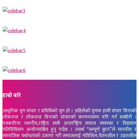
हाम्रो बारे
आधुनिक युग संचार र प्रविधिको युग हो । अहिलेको युगमा हामी संचार विनाको
लोकतन्त्र र लोकतन्त्र विनाको संचारको कल्पनासम्म पनि गर्न सक्दैनौ ।
पत्रकारिता स्थानीय,राष्ट्रिय साथै अन्तर्राष्ट्रिय समाज व्यवस्था र विद्यमान
गतिविधिसंग अन्योन्याश्रित हुनु पर्दछ । तसर्थ “सम्पूर्ण कुरा”ले मानवीय र
सामाजिक यर्थाथताको उजागर गरी समाजलाई गतिशिल,चेतनशील र उन्नतशील