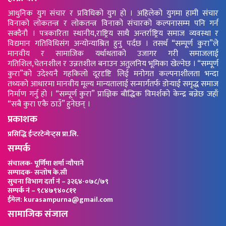
आधुनिक युग संचार र प्रविधिको युग हो । अहिलेको युगमा हामी संचार
विनाको लोकतन्त्र र लोकतन्त्र विनाको संचारको कल्पनासम्म पनि गर्न
सक्दैनौ । पत्रकारिता स्थानीय,राष्ट्रिय साथै अन्तर्राष्ट्रिय समाज व्यवस्था र
विद्यमान गतिविधिसंग अन्योन्याश्रित हुनु पर्दछ । तसर्थ “सम्पूर्ण कुरा”ले
मानवीय र सामाजिक यर्थाथताको उजागर गरी समाजलाई
गतिशिल,चेतनशील र उन्नतशील बनाउन अतुलनिय भूमिका खेल्नेछ । “सम्पूर्ण
कुरा”को उदेश्यनै गहकिलो दूरदृष्टि लिई मनोगत कल्पनाशीलता भन्दा
तथ्यको आधारमा मानवीय मूल्य मान्यतालाई सन्मार्गतर्फ डोर्‍याई समृद्ध समाज
निर्माण गर्नु हो । “सम्पूर्ण कुरा” प्राज्ञिक बौद्धिक विमर्शको केन्द्र बन्नेछ जहाँ
“सबै कुरा एकै ठाउँ” हुनेछन् ।
प्रकाशक
प्रसिद्धि ईन्टरटेन्मेन्ट्स प्रा.लि.
सम्पर्क
संचालक- पूर्णिमा शर्मा न्यौपाने
सम्पादक- सन्तोष के.सी
सुचना विभाग दर्ता नं – ३२६४-०७८/७९
सम्पर्क नं – ९८४७९४०८११
ईमेल: kurasampurna@gmail.com
सामाजिक संजाल