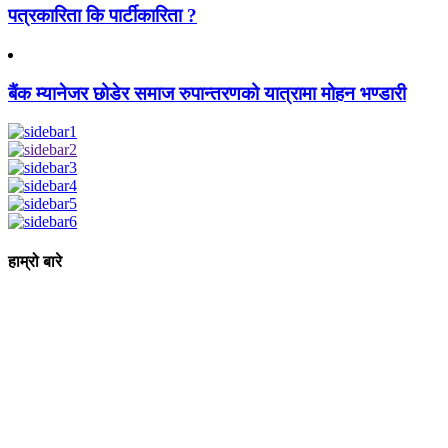
पत्रकारिता कि पार्टीकारिता ?
बैंक म्यानेजर छोडेर समाज रुपान्तरणको यात्रामा मोहन भण्डारी
हाम्रो बारे
आधुनिक युग संचार र प्रविधिको युग हो । अहिलेको युगमा हामी संचार विनाको
लोकतन्त्र र लोकतन्त्र विनाको संचारको कल्पनासम्म पनि गर्न सक्दैनौ ।
पत्रकारिता स्थानीय,राष्ट्रिय साथै अन्तर्राष्ट्रिय समाज व्यवस्था र विद्यमान
गतिविधिसंग अन्योन्याश्रित हुनु पर्दछ । तसर्थ “सम्पूर्ण कुरा”ले मानवीय र
सामाजिक यर्थाथताको उजागर गरी समाजलाई गतिशिल,चेतनशील र उन्नतशील
बनाउन अतुलनिय भूमिका खेल्नेछ । “सम्पूर्ण कुरा”को उदेश्यनै गहकिलो दूरदृष्टि
लिई मनोगत कल्पनाशीलता भन्दा तथ्यको आधारमा मानवीय मूल्य मान्यतालाई
सन्मार्गतर्फ डोर्‍याई समृद्ध समाज निर्माण गर्नु हो । “सम्पूर्ण कुरा” प्राज्ञिक बौद्धिक
विमर्शको केन्द्र बन्नेछ जहाँ “सबै कुरा एकै ठाउँ” हुनेछन् ।