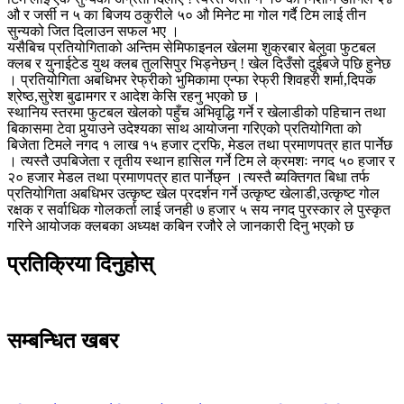
औ र जर्सी न ५ का बिजय ठकुरीले ५० औ मिनेट मा गोल गर्दै टिम लाई तीन
सुन्यको जित दिलाउन सफल भए ।
यसैबिच प्रतियोगिताको अन्तिम सेमिफाइनल खेलमा शुक्रबार बेलुवा फुटबल
क्लब र युनाईटेड युथ क्लब तुलसिपुर भिड्नेछन् ! खेल दिउँसो दुईबजे पछि हुनेछ
। प्रतियोगिता अबधिभर रेफ्रीको भुमिकामा एन्फा रेफ्री शिवहरी शर्मा,दिपक
श्रेष्ठ,सुरेश बुढामगर र आदेश केसि रहनु भएको छ ।
स्थानिय स्तरमा फुटबल खेलको पहुँच अभिवृद्धि गर्ने र खेलाडीको पहिचान तथा
बिकासमा टेवा पुर्‍याउने उदेश्यका साथ आयोजना गरिएको प्रतियोगिता को
बिजेता टिमले नगद १ लाख १५ हजार ट्रफि, मेडल तथा प्रमाणपत्र हात पार्नेछ
। त्यस्तै उपबिजेता र तृतीय स्थान हासिल गर्ने टिम ले क्रमशः नगद ५० हजार र
२० हजार मेडल तथा प्रमाणपत्र हात पार्नेछ्न ।त्यस्तै ब्यक्तिगत बिधा तर्फ
प्रतियोगिता अबधिभर उत्कृष्ट खेल प्रदर्शन गर्ने उत्कृष्ट खेलाडी,उत्कृष्ट गोल
रक्षक र सर्वाधिक गोलकर्ता लाई जनही ७ हजार ५ सय नगद पुरस्कार ले पुस्कृत
गरिने आयोजक क्लबका अध्यक्ष कबिन रजौरे ले जानकारी दिनु भएको छ
प्रतिक्रिया दिनुहोस्
सम्बन्धित खबर