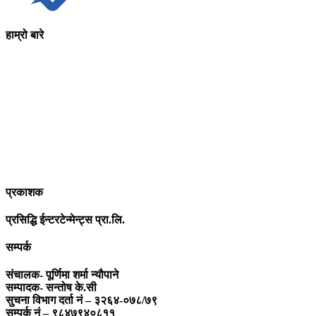
हाम्रो बारे
आधुनिक युग संचार र प्रविधिको युग हो । अहिलेको युगमा हामी संचार विनाको
लोकतन्त्र र लोकतन्त्र विनाको संचारको कल्पनासम्म पनि गर्न सक्दैनौ ।
पत्रकारिता स्थानीय,राष्ट्रिय साथै अन्तर्राष्ट्रिय समाज व्यवस्था र विद्यमान
गतिविधिसंग अन्योन्याश्रित हुनु पर्दछ । तसर्थ “सम्पूर्ण कुरा”ले मानवीय र
सामाजिक यर्थाथताको उजागर गरी समाजलाई गतिशिल,चेतनशील र उन्नतशील
बनाउन अतुलनिय भूमिका खेल्नेछ । “सम्पूर्ण कुरा”को उदेश्यनै गहकिलो दूरदृष्टि
लिई मनोगत कल्पनाशीलता भन्दा तथ्यको आधारमा मानवीय मूल्य मान्यतालाई
सन्मार्गतर्फ डोर्‍याई समृद्ध समाज निर्माण गर्नु हो । “सम्पूर्ण कुरा” प्राज्ञिक बौद्धिक
विमर्शको केन्द्र बन्नेछ जहाँ “सबै कुरा एकै ठाउँ” हुनेछन् ।
प्रकाशक
प्रसिद्धि ईन्टरटेन्मेन्ट्स प्रा.लि.
सम्पर्क
संचालक- पूर्णिमा शर्मा न्यौपाने
सम्पादक- सन्तोष के.सी
सुचना विभाग दर्ता नं – ३२६४-०७८/७९
सम्पर्क नं – ९८४७९४०८११