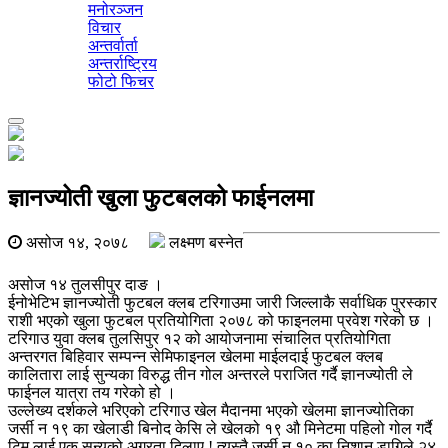
मनोरञ्जन
विचार
अन्तर्वार्ता
अन्तर्राष्ट्रिय
फोटो फिचर
Toggle
navigation
ज्ञानज्योती खुला फुटबलको फाईनलमा
असोज १४, २०७८
लक्ष्मण बस्नेत
असोज १४ तुलसीपुर दाङ ।
ईनोभेटिभ ज्ञानज्योती फुटबल क्लब टरिगाउमा जारी जिल्लाकै सर्वाधिक पुरस्कार
राशी भएको खुला फुटबल प्रतियोगिता २०७८ को फाइनलमा प्रवेश गरेको छ ।
टरिगाउ युवा क्लब तुलसिपुर १२ को आयोजनामा संचालित प्रतियोगिता
अन्तरगत बिहिवार सम्पन्न सेमिफाइनल खेलमा माईलदाई फुटबल क्लब
कालितारा लाई सुन्यका विरुद्ध तीन गोल अन्तरले पराजित गर्दै ज्ञानज्योती ले
फाईनल यात्रा तय गरेको हो ।
उल्लेख्य दर्शकले भरिएको टरिगाउ खेल मैदानमा भएको खेलमा ज्ञानज्योतिका
जर्सी न १९ का खेलाडी बिनोद केसि ले खेलको १९ औ मिनेटमा पहिलो गोल गर्दै
टिम लाई एक सुन्यको अग्रता दिलाए ! त्यस्तै जर्सी न १० का निशान डागिले २४