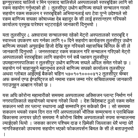
झग्गुप्रसाद चालिसे र मिन प्रसाद चालिसेले अस्पतालको स्तरबृद्दिका लागि सो
रकम सहयोग गर्नुभएको हो । तुलसीपुर उधोग बाणिज्य सघले सन्चालन गरको
सहयोग रकम सकलन र स्तरबृद्दिको अभियानलाई थप टेवा पुग्ने उदेश्यले सो
रकम बाणिज्य सघका कोषाध्यक्ष देब बहादुर के सी लाई हस्तान्त्रण गरियको
कार्यालय प्रमुख पारेश्वर भट्टराईले जानकारी दिनुभयो ।
यता तुलसीपुर ८ अश्वारामा सन्चालनमा रहेको मेट्रो अस्पतालको स्तरबृद्दि र
स्वास्थ्य उपकरण थप गर्नका लागि ९० दिने सहयोग कार्यक्रम तुलसीपुर उधोग
बाणिज्य सघको अगुवाईमा हिजो देखि सुरु गरियको महासचिब बिनिल के सी ले
जानकारी दिनुभयो । जनस्तरबाट रकम सकलन गरि सन्चालन गरिएको मेट्रो
अस्पतालको स्तरबृद्दिका लागि सहयोग गर्न सबै पक्षसग तुलसीपुर
उपमहानगरपालिका र तुलसीपुर उधोग बाणिज्य सघले अपिल समेत गरेको छ ।
सहयोग गर्न चाहानुहुने महानुभाव हरुले बाणिज्य सघको कार्यालय तुलसीपुर
अथवा ग्लोबल आईएमई बैकको चहिन ५७०१०१००००४१२ तुलसीपुर चेम्बर
अफ कमर्स एण्ड ईण्डष्ट्रिज को नमामा रकम जम्मा गरेर सचिवालयमा जानकारी
गराउनुहुन आब्हान गरेको छ ।
यस अघि कोरोना महामारीको समयमा अस्पतालमा अक्सिजन प्लान्ट निर्माण गर्न
नगरपालिकाले सहयोगको याचना गरेको थियो । देश बिदेशबाट ठुलो रकम समेत
सकलन भयो तर प्लान्ट स्थापना अझै सम्मपनि हुन सकेको छैन । सो समयमा
सकलन भयको रकम दिन रात गरि अस्पतालको भौतिक सम्म्रचना र प्राबिधिक
बिकासमा लगायर छोटो समयमा नै कोरोना बिशेष अस्पतालको रुपमा सन्चालनमा
ल्याईएको थियो । जसका कारण पश्चिम दाङ र छिमेकी जिल्लाका धेरै भन्दा धेरै
नागरिकहरको उपचरमा सहयोग भएको फोकलपर्सन बिमल के सी ले बताउनुभयो
।