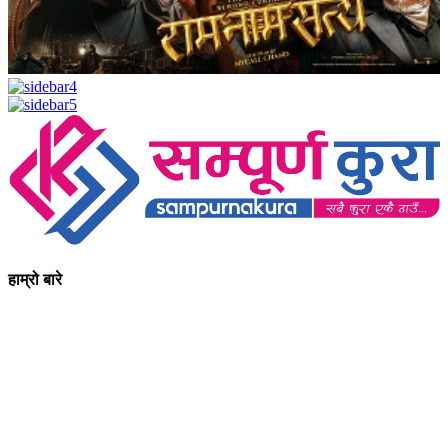
हाम्रो बारे
आधुनिक युग संचार र प्रविधिको युग हो । अहिलेको युगमा हामी संचार विनाको
लोकतन्त्र र लोकतन्त्र विनाको संचारको कल्पनासम्म पनि गर्न सक्दैनौ ।
पत्रकारिता स्थानीय,राष्ट्रिय साथै अन्तर्राष्ट्रिय समाज व्यवस्था र विद्यमान
गतिविधिसंग अन्योन्याश्रित हुनु पर्दछ । तसर्थ “सम्पूर्ण कुरा”ले मानवीय र
सामाजिक यर्थाथताको उजागर गरी समाजलाई गतिशिल,चेतनशील र उन्नतशील
बनाउन अतुलनिय भूमिका खेल्नेछ । “सम्पूर्ण कुरा”को उदेश्यनै गहकिलो दूरदृष्टि
लिई मनोगत कल्पनाशीलता भन्दा तथ्यको आधारमा मानवीय मूल्य मान्यतालाई
सन्मार्गतर्फ डोर्‍याई समृद्ध समाज निर्माण गर्नु हो । “सम्पूर्ण कुरा” प्राज्ञिक बौद्धिक