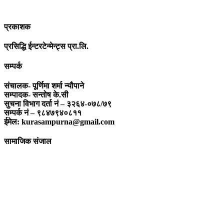
विमर्शको केन्द्र बन्नेछ जहाँ “सबै कुरा एकै ठाउँ” हुनेछन् ।
प्रकाशक
प्रसिद्धि ईन्टरटेन्मेन्ट्स प्रा.लि.
सम्पर्क
संचालक- पूर्णिमा शर्मा न्यौपाने
सम्पादक- सन्तोष के.सी
सुचना विभाग दर्ता नं – ३२६४-०७८/७९
सम्पर्क नं – ९८४७९४०८११
ईमेल: kurasampurna@gmail.com
सामाजिक संजाल