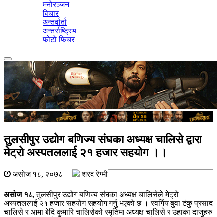
मनोरञ्जन
विचार
अन्तर्वार्ता
अन्तर्राष्ट्रिय
फोटो फिचर
Toggle
navigation
तुलसीपुर उद्योग बणिज्य संघका अध्यक्ष चालिसे द्वारा
मेट्रो अस्पतललाई २१ हजार सहयोग ।।
असोज १८, २०७८
शरद रेग्मी
असोज १८,
तुलसीपुर उद्योग बणिज्य संघका अध्यक्ष चालिसेले मेट्रो
अस्पतललाई २१ हजार सहयोग सहयोग गर्नु भएको छ । स्वर्गिय बुवा टंकु प्रसाद
चालिसे र आमा बेदि कुमारि चालिसेको स्मृतिमा अध्यक्ष चालिसे र उहाका दाजुहरु