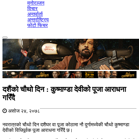
मनोरञ्जन
विचार
अन्तर्वार्ता
अन्तर्राष्ट्रिय
फोटो फिचर
Toggle
navigation
दशैंको चौथो दिन : कुष्माण्डा देवीको पूजा आराधना
गरिँदै
असोज २४, २०७८
नवरात्रको चौथो दिन दशैघर वा पूजा कोठामा नौ दुर्गामध्येकी चौथो कुष्माण्डा
देवीको विधिपूर्वक पूजा आराधना गरिँदै छ।