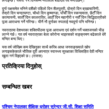
लगाइन्छ। यसरी १५ दिनसम्म नेपालीले बडादशैं पर्व मनाउँछन्।
दुर्गा पक्षसमेत भनिने दशैंको पहिलो दिन शैलपुत्री, दोस्रो दिन ब्रह्मचारिणी,
तेस्रो दिन चन्द्रघण्टा, चौथो दिन कुष्माण्डा, पाँचौँ दिन स्कन्दमाता, छैटौँ दिन
कात्यायनी, सातौँ दिन कालरात्रि, आठौँ दिन महागौरी र नवौँ दिन सिद्धिदात्रीको
पूजा आराधना गर्ने गरिन्छ। यीनै नौ दुर्गाका रुपलाई नवदुर्गा पनि भनिन्छ।
नवरात्रमा देशभरका शक्तिपीठमा पूजा आराधना एवं दर्शन गर्ने भक्तजनको भीड
लाग्ने गर्छ। गत वर्ष नवरात्रका बेला कोरोना भाइरसको सङ्क्रमण बढेकाले धेरै
मन्दिर बन्द थिए।
यस वर्ष जोखिम कम देखिनुका साथै करिब आधा जनसङ्ख्याले खोप
लगाइसकेकाले भौतिक दूरी अपनाएर स्वास्थ्य सुरक्षाका विधिसहित देवी मन्दिर
खुला गर्न दिइएको छ। (रासस)
प्रतिक्रिया दिनुहोस्
सम्बन्धित खबर
पश्चिम नेपालका शैक्षिक धरोहर सुरेन्द्र जी.सी. शिक्षा समिति