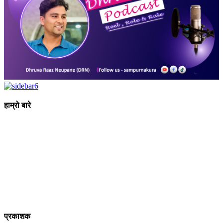
हाम्रो बारे
आधुनिक युग संचार र प्रविधिको युग हो । अहिलेको युगमा हामी संचार विनाको
लोकतन्त्र र लोकतन्त्र विनाको संचारको कल्पनासम्म पनि गर्न सक्दैनौ ।
पत्रकारिता स्थानीय,राष्ट्रिय साथै अन्तर्राष्ट्रिय समाज व्यवस्था र विद्यमान
गतिविधिसंग अन्योन्याश्रित हुनु पर्दछ । तसर्थ “सम्पूर्ण कुरा”ले मानवीय र
सामाजिक यर्थाथताको उजागर गरी समाजलाई गतिशिल,चेतनशील र उन्नतशील
बनाउन अतुलनिय भूमिका खेल्नेछ । “सम्पूर्ण कुरा”को उदेश्यनै गहकिलो दूरदृष्टि
लिई मनोगत कल्पनाशीलता भन्दा तथ्यको आधारमा मानवीय मूल्य मान्यतालाई
सन्मार्गतर्फ डोर्‍याई समृद्ध समाज निर्माण गर्नु हो । “सम्पूर्ण कुरा” प्राज्ञिक बौद्धिक
विमर्शको केन्द्र बन्नेछ जहाँ “सबै कुरा एकै ठाउँ” हुनेछन् ।
प्रकाशक