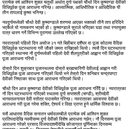
प्रत्येक वर्ष आश्विन शुक्ल चतुर्थी अर्थात् दुर्गा पक्षको चौथो दिन कुष्माण्डा देवीको
विधिपूर्वक पूजा आराधना गरिन्छ। आध्यात्मिक, आधिभौतिक र आधिदैविक यी
तीन तापलाई कुष्मा भनिन्छ।
नवदुर्गामध्येकी चौथो देवी कुष्माण्डाले शरणमा आएका भक्तको तीनै ताप हरिदिने
भएकैले यो नामकरण भएको हो। कुष्माण्डाले सुराले भरिएका घडा तथा रगतयुक्त
पात्र धारण गर्ने विभिन्न पुराणमा उल्लेख गरिएको छ।
नवरात्रको पहिलो दिन असोज २१ गते बिहीबार दशैंघर वा पूजा कोठामा वैदिक
विधिपूर्वक घटस्थापना गरी जौको जमरा राखिएको थियो। त्यसै दिन घटस्थापना
गरिएको स्थानमा नौ दुर्गामध्येकी पहिलो देवी शैलपुत्रीको आह्वान गरी विधिपूर्वक
पूजा आराधना गरियो।
दोस्रो दिन शुक्रबार पूजास्थलमा दोस्रो ब्रह्मचारिणी देवीलाई आह्वान गरी
विधिपूर्वक पूजा आराधना गरिएको थियो भने तेस्रो दिन शनिबार चन्द्रघण्टा
देवीको निष्ठाका साथ पूजा आराधना गरिएको थियो।
चौथो दिन आज कुष्माण्डा देवीको विधिपूर्वक पूजा आराधना गरिँदै छ। नवरात्रका
नौ दिन घटस्थापना गरिएको स्थलमा दुर्गा सप्तशती (चण्डी), श्रीमद्देवी
भागवतलगायत देवी स्तोत्र पाठसमेत गरिन्छ। नवरात्रका अवसरमा देवीको
आराधना गरी पूजा गरेमा शक्ति, ऐश्वर्य र विद्या प्राप्त हुने धार्मिक विश्वास छ।
यसै आधारमा वैदिक सनातन धर्मावलम्बीले प्रत्येक वर्ष आश्विन शुक्ल
प्रतिपदादेखि नवमीसम्म दुर्गा देवीको विशेष आराधना गर्छन्। नौ दिनसम्म पूजा
आराधना गरेको प्रसाद विजयादशमीदेखि कोजाग्रत पूर्णिमाका दिनसम्म