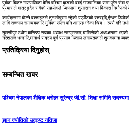
पुर्बका बिकट गाउपालिका देखि पश्चिम दाङको बबई गाउपालिका सम्म पुगेर सेवा 
प्रयासले मात्र हुदैन सबैको सहयोगले जिल्लामा शुसासन तथा विकास निर्माणको क
कार्यक्रममा बोल्ने बक्ताहरुले तुलसीपुरमा रहेको यएर्पोटको स्तरबृद्दि,ईन्धन डि
लागि तत्काल समन्वयकारि भुमिका खेल्न पनि आग्रह गरेका थिय । त्यसै गरि उधो
तुलसीपुर उधोग बाणिज्य सघका अध्यक्ष रामप्रसमद चालिसेको अध्यक्षतामा भएको कार
नरेशराज भण्डारि,मानार्थ सदस्य पुर्ण प्रसाद धिताल लगायतकाले शुभकामना ब्यक्
प्रतिक्रिया दिनुहोस्
सम्बन्धित खबर
पश्चिम नेपालका शैक्षिक धरोहर सुरेन्द्र जी.सी. शिक्षा समिति सदस्य
ज्ञान ज्योतिकाे उत्कृष्ट नतिजा