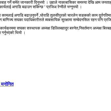
प्रबाह गर्ने समेत जानकारी दिनुभयो । उहाले नाकाबासिका समस्या देखि आम जनताह
ार्यलाई अगाडि बढाउन सकिन्छ ’ प्रजिअ रेग्मीले भन्नुभयो ।
पोको कामलाई अगाडि बढाउनुपर्ने ,घोराहि तुलसीपुरको चारलेन सडकको काम दुर्तगतिमा 
ग बाणिज्य सघका पदाधिकारीरुले ब्यबसायिक सुरक्षामा सम्बेदनसिल रहन पनि प्रज
्यक्रममा सघका सस्थापक अध्यक्ष डिल्लिबहादुर बस्नेत,निवर्तमान अध्यक्ष बिरबहादु
त गर्नुभएको थियो ।
मा मनोनित