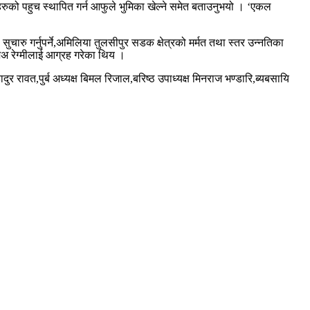
रुको पहुच स्थापित गर्न आफुले भुमिका खेल्ने समेत बताउनुभयो । ‘एकल
सुचारु गर्नुपर्ने,अमिलिया तुलसीपुर सडक क्षेत्रको मर्मत तथा स्तर उन्नतिका
िअ रेग्मीलाई आग्रह गरेका थिय ।
र रावत,पुर्ब अध्यक्ष बिमल रिजाल,बरिष्ठ उपाध्यक्ष मिनराज भण्डारि,ब्यबसायि