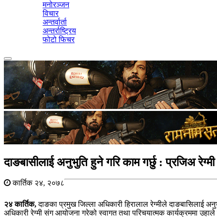
मनोरञ्जन
विचार
अन्तर्वार्ता
अन्तर्राष्ट्रिय
फोटो फिचर
Toggle
navigation
दाङबासीलाई अनुभुति हुने गरि काम गर्छु : प्रजिअ रेग्मी
कार्तिक २४, २०७८
२४ कार्तिक,
दाङका प्रमुख जिल्ला अधिकारी हिरालाल रेग्मीले दाङबासिलाई अनुभुति
अधिकारी रेग्मी संग आयोजना गरेको स्वागत तथा परिचयात्मक कार्यक्रममा उहाल