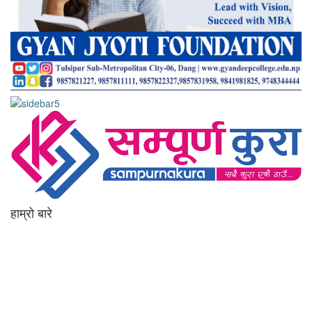
हाम्रो बारे
आधुनिक युग संचार र प्रविधिको युग हो । अहिलेको युगमा हामी संचार विनाको लोकतन्त्र
र लोकतन्त्र विनाको संचारको कल्पनासम्म पनि गर्न सक्दैनौ । पत्रकारिता
स्थानीय,राष्ट्रिय साथै अन्तर्राष्ट्रिय समाज व्यवस्था र विद्यमान गतिविधिसंग
अन्योन्याश्रित हुनु पर्दछ । तसर्थ “सम्पूर्ण कुरा”ले मानवीय र सामाजिक यर्थाथताको
उजागर गरी समाजलाई गतिशिल,चेतनशील र उन्नतशील बनाउन अतुलनिय भूमिका
खेल्नेछ । “सम्पूर्ण कुरा”को उदेश्यनै गहकिलो दूरदृष्टि लिई मनोगत कल्पनाशीलता भन्दा