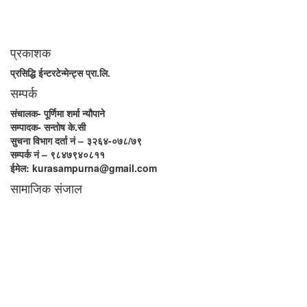
तथ्यको आधारमा मानवीय मूल्य मान्यतालाई सन्मार्गतर्फ डोर्‍याई समृद्ध समाज निर्माण गर्नु हो
। “सम्पूर्ण कुरा” प्राज्ञिक बौद्धिक विमर्शको केन्द्र बन्नेछ जहाँ “सबै कुरा एकै ठाउँ” हुनेछन्
।
प्रकाशक
प्रसिद्धि ईन्टरटेन्मेन्ट्स प्रा.लि.
सम्पर्क
संचालक- पूर्णिमा शर्मा न्यौपाने
सम्पादक- सन्तोष के.सी
सुचना विभाग दर्ता नं – ३२६४-०७८/७९
सम्पर्क नं – ९८४७९४०८११
ईमेल: kurasampurna@gmail.com
सामाजिक संजाल