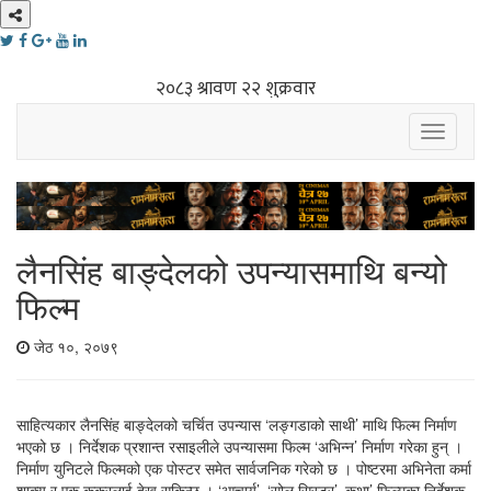
Toggle
navigati
लैनसिंह बाङ्देलको उपन्यासमाथि बन्यो
फिल्म
जेठ १०, २०७९
साहित्यकार लैनसिंह बाङ्देलको चर्चित उपन्यास ‘लङ्गडाको साथी’ माथि फिल्म निर्माण
भएको छ । निर्देशक प्रशान्त रसाइलीले उपन्यासमा फिल्म ‘अभिन्न’ निर्माण गरेका हुन् ।
निर्माण युनिटले फिल्मको एक पोस्टर समेत सार्वजनिक गरेको छ । पोष्टरमा अभिनेता कर्मा
शाक्य र एक कुकुरलाई देख्न सकिन्छ । ‘आचार्य’, ‘सोल सिस्टर’, कथा’ फिल्मका निर्देशक