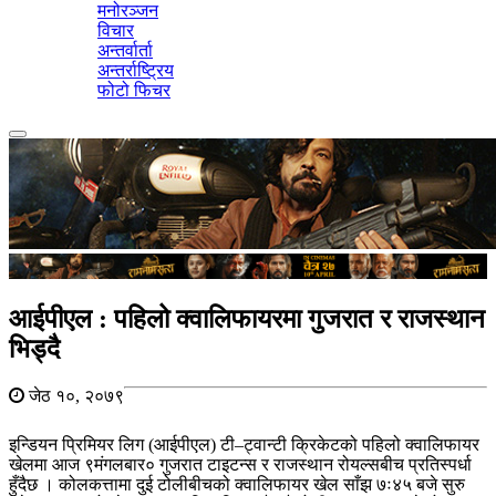
मनोरञ्जन
विचार
अन्तर्वार्ता
अन्तर्राष्ट्रिय
फोटो फिचर
Toggle
navigation
आईपीएल : पहिलो क्वालिफायरमा गुजरात र राजस्थान
भिड्दै
जेठ १०, २०७९
इन्डियन प्रिमियर लिग (आईपीएल) टी–ट्वान्टी क्रिकेटको पहिलो क्वालिफायर
खेलमा आज ९मंगलबार० गुजरात टाइटन्स र राजस्थान रोयल्सबीच प्रतिस्पर्धा
हुँदैछ ।​ कोलकत्तामा दुई टोलीबीचको क्वालिफायर खेल साँझ ७ः४५ बजे सुरु