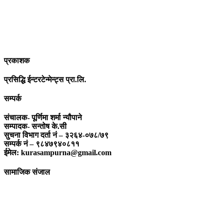
सामाजिक यर्थाथताको उजागर गरी समाजलाई गतिशिल,चेतनशील र उन्नतशील
बनाउन अतुलनिय भूमिका खेल्नेछ । “सम्पूर्ण कुरा”को उदेश्यनै गहकिलो दूरदृष्टि
लिई मनोगत कल्पनाशीलता भन्दा तथ्यको आधारमा मानवीय मूल्य मान्यतालाई
सन्मार्गतर्फ डोर्‍याई समृद्ध समाज निर्माण गर्नु हो । “सम्पूर्ण कुरा” प्राज्ञिक बौद्धिक
विमर्शको केन्द्र बन्नेछ जहाँ “सबै कुरा एकै ठाउँ” हुनेछन् ।
प्रकाशक
प्रसिद्धि ईन्टरटेन्मेन्ट्स प्रा.लि.
सम्पर्क
संचालक- पूर्णिमा शर्मा न्यौपाने
सम्पादक- सन्तोष के.सी
सुचना विभाग दर्ता नं – ३२६४-०७८/७९
सम्पर्क नं – ९८४७९४०८११
ईमेल: kurasampurna@gmail.com
सामाजिक संजाल