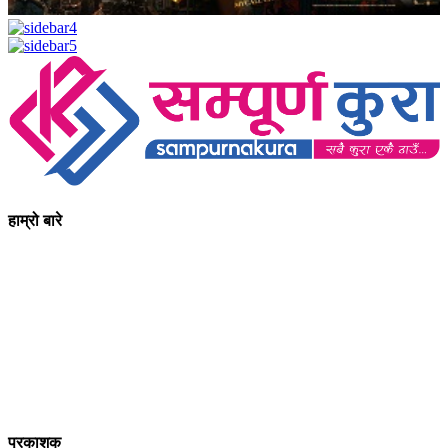
हाम्रो बारे
आधुनिक युग संचार र प्रविधिको युग हो । अहिलेको युगमा हामी संचार विनाको
लोकतन्त्र र लोकतन्त्र विनाको संचारको कल्पनासम्म पनि गर्न सक्दैनौ ।
पत्रकारिता स्थानीय,राष्ट्रिय साथै अन्तर्राष्ट्रिय समाज व्यवस्था र विद्यमान
गतिविधिसंग अन्योन्याश्रित हुनु पर्दछ । तसर्थ “सम्पूर्ण कुरा”ले मानवीय र
सामाजिक यर्थाथताको उजागर गरी समाजलाई गतिशिल,चेतनशील र उन्नतशील
बनाउन अतुलनिय भूमिका खेल्नेछ । “सम्पूर्ण कुरा”को उदेश्यनै गहकिलो दूरदृष्टि
लिई मनोगत कल्पनाशीलता भन्दा तथ्यको आधारमा मानवीय मूल्य मान्यतालाई
सन्मार्गतर्फ डोर्‍याई समृद्ध समाज निर्माण गर्नु हो । “सम्पूर्ण कुरा” प्राज्ञिक बौद्धिक
विमर्शको केन्द्र बन्नेछ जहाँ “सबै कुरा एकै ठाउँ” हुनेछन् ।
प्रकाशक