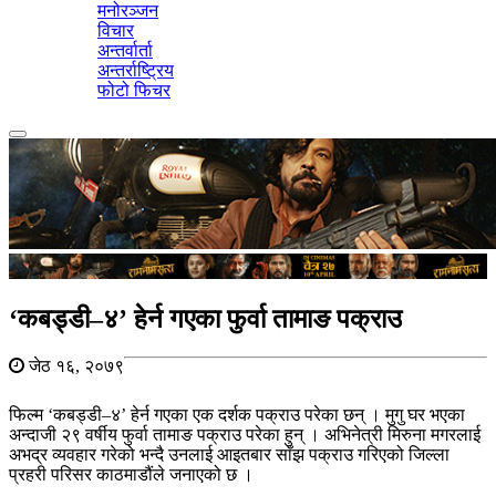
मनोरञ्जन
विचार
अन्तर्वार्ता
अन्तर्राष्ट्रिय
फोटो फिचर
Toggle
navigation
‘कबड्डी–४’ हेर्न गएका फुर्वा तामाङ पक्राउ
जेठ १६, २०७९
फिल्म ‘कबड्डी–४’ हेर्न गएका एक दर्शक पक्राउ परेका छन् । मुगु घर भएका
अन्दाजी २९ वर्षीय फुर्वा तामाङ पक्राउ परेका हुन् । अभिनेत्री मिरुना मगरलाई
अभद्र व्यवहार गरेको भन्दै उनलाई आइतबार साँझ पक्राउ गरिएको जिल्ला
प्रहरी परिसर काठमाडौंले जनाएको छ ।