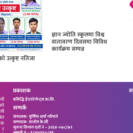
ज्ञान ज्योति स्कूलमा विश्व
वातावरण दिवसमा विविध
कार्यक्रम सम्पन्न
काे उत्कृष्ट नतिजा
प्रकाशक
स
ामी
प्रसिद्धि ईन्टरटेन्मेन्ट्स प्रा.लि.
को
सम्पर्क
ाथै
संचालक- पूर्णिमा शर्मा न्यौपाने
रित
सम्पादक- सन्तोष के.सी
जिक
सुचना विभाग दर्ता नं – ३२६४-०७८/७९
 र
सम्पर्क नं – ९८४७९४०८११