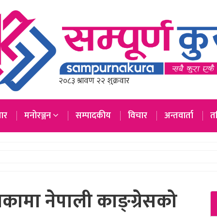
ार
मनोरञ्जन
सम्पादकीय
विचार
अन्तवार्ता
तस
िकामा नेपाली काङ्ग्रेसको