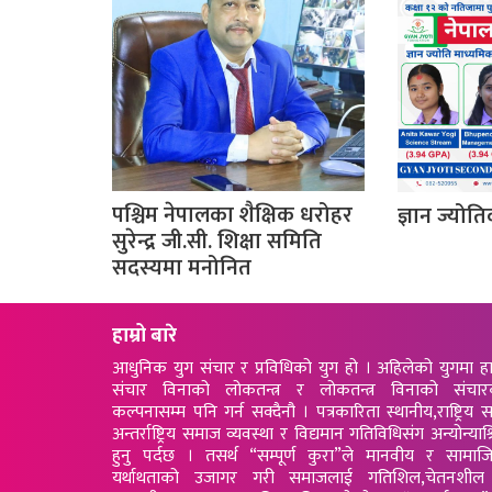
पश्चिम नेपालका शैक्षिक धरोहर
ज्ञान ज्योति
सुरेन्द्र जी.सी. शिक्षा समिति
सदस्यमा मनोनित
हाम्रो बारे
आधुनिक युग संचार र प्रविधिको युग हो । अहिलेको युगमा ह
संचार विनाको लोकतन्त्र र लोकतन्त्र विनाको संचार
कल्पनासम्म पनि गर्न सक्दैनौ । पत्रकारिता स्थानीय,राष्ट्रिय स
अन्तर्राष्ट्रिय समाज व्यवस्था र विद्यमान गतिविधिसंग अन्योन्याश्
हुनु पर्दछ । तसर्थ “सम्पूर्ण कुरा”ले मानवीय र सामा
यर्थाथताको उजागर गरी समाजलाई गतिशिल,चेतनशील