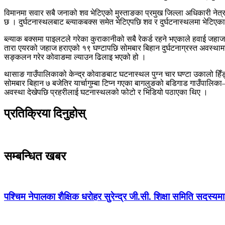
विमानमा सवार सबै जनाको शव भेटिएको मुस्ताङका प्रमुख जिल्ला अधिकारी ने
छ । दुर्घटनास्थलबाट ब्ल्याकबक्स समेत भेटिएपछि शव र दुर्घटनास्थलमा भेटिएका 
ब्ल्याक बक्समा पाइलटले गरेका कुराकानीको सबै रेकर्ड रहने भएकाले हवाई जह
तारा एयरको जहाज हराएको १९ घण्टापछि सोमबार बिहान दुर्घटनाग्रस्त अवस्थाम
सङ्कलन गरेर कोवाङमा ल्याउन ढिलाइ भएको हो ।
थासाङ गाउँपालिकाको केन्द्र कोवाङबाट घटनास्थल पुग्न चार घण्टा उकालो हिँड्नु
सोमबार बिहान ७ बजेतिर यार्चागुम्बा टिप्न गएका बागलुङको बडिगाड गाउँपालिक
अवस्था देखेपछि प्रहरीलाई घटनास्थलको फोटो र भिडियो पठाएका थिए ।
प्रतिक्रिया दिनुहोस्
सम्बन्धित खबर
पश्चिम नेपालका शैक्षिक धरोहर सुरेन्द्र जी.सी. शिक्षा समिति सदस्य