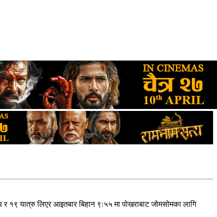
य र १९ यात्रु लिएर आइतबार बिहान ९ः५५ मा पोखराबाट जोमसोमका लागि