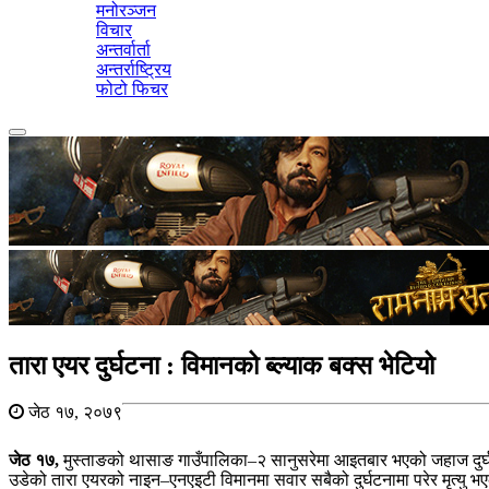
मनोरञ्जन
विचार
अन्तर्वार्ता
अन्तर्राष्ट्रिय
फोटो फिचर
Toggle
navigation
तारा एयर दुर्घटना : विमानको ब्ल्याक बक्स भेटियो
जेठ १७, २०७९
जेठ १७,
मुस्ताङको थासाङ गाउँपालिका–२ सानुसरेमा आइतबार भएको जहाज दुर
उडेको तारा एयरको नाइन–एनएइटी विमानमा सवार सबैको दुर्घटनामा परेर मृत्यु भ