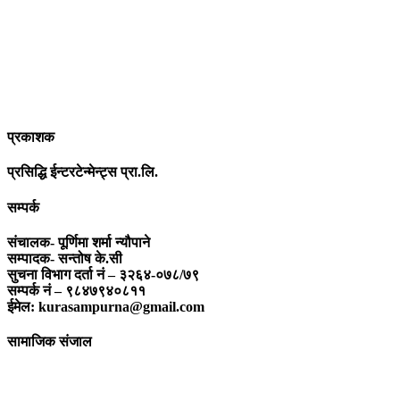
पत्रकारिता स्थानीय,राष्ट्रिय साथै अन्तर्राष्ट्रिय समाज व्यवस्था र विद्यमान
गतिविधिसंग अन्योन्याश्रित हुनु पर्दछ । तसर्थ “सम्पूर्ण कुरा”ले मानवीय र
सामाजिक यर्थाथताको उजागर गरी समाजलाई गतिशिल,चेतनशील र उन्नतशील
बनाउन अतुलनिय भूमिका खेल्नेछ । “सम्पूर्ण कुरा”को उदेश्यनै गहकिलो दूरदृष्टि
लिई मनोगत कल्पनाशीलता भन्दा तथ्यको आधारमा मानवीय मूल्य मान्यतालाई
सन्मार्गतर्फ डोर्‍याई समृद्ध समाज निर्माण गर्नु हो । “सम्पूर्ण कुरा” प्राज्ञिक बौद्धिक
विमर्शको केन्द्र बन्नेछ जहाँ “सबै कुरा एकै ठाउँ” हुनेछन् ।
प्रकाशक
प्रसिद्धि ईन्टरटेन्मेन्ट्स प्रा.लि.
सम्पर्क
संचालक- पूर्णिमा शर्मा न्यौपाने
सम्पादक- सन्तोष के.सी
सुचना विभाग दर्ता नं – ३२६४-०७८/७९
सम्पर्क नं – ९८४७९४०८११
ईमेल: kurasampurna@gmail.com
सामाजिक संजाल