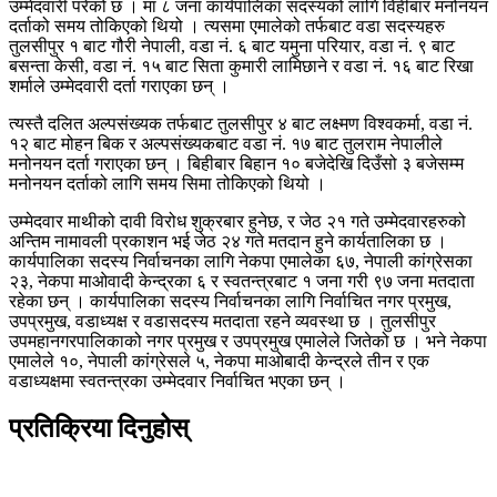
उम्मेदवारी परेको छ । मा ८ जना कार्यपालिका सदस्यको लागि विहीबार मनोनयन
दर्ताको समय तोकिएको थियो । त्यसमा एमालेको तर्फबाट वडा सदस्यहरु
तुलसीपुर १ बाट गौरी नेपाली, वडा नं. ६ बाट यमुना परियार, वडा नं. ९ बाट
बसन्ता केसी, वडा नं. १५ बाट सिता कुमारी लामिछाने र वडा नं. १६ बाट रिखा
शर्माले उम्मेदवारी दर्ता गराएका छन् ।
त्यस्तै दलित अल्पसंख्यक तर्फबाट तुलसीपुर ४ बाट लक्ष्मण विश्वकर्मा, वडा नं.
१२ बाट मोहन बिक र अल्पसंख्यकबाट वडा नं. १७ बाट तुलराम नेपालीले
मनोनयन दर्ता गराएका छन् । बिहीबार बिहान १० बजेदेखि दिउँसो ३ बजेसम्म
मनोनयन दर्ताको लागि समय सिमा तोकिएको थियो ।
उम्मेदवार माथीको दावी विरोध शुक्रबार हुनेछ, र जेठ २१ गते उम्मेदवारहरुको
अन्तिम नामावली प्रकाशन भई जेठ २४ गते मतदान हुने कार्यतालिका छ ।
कार्यपालिका सदस्य निर्वाचनका लागि नेकपा एमालेका ६७, नेपाली कांग्रेसका
२३, नेकपा माओवादी केन्द्रका ६ र स्वतन्त्रबाट १ जना गरी ९७ जना मतदाता
रहेका छन् । कार्यपालिका सदस्य निर्वाचनका लागि निर्वाचित नगर प्रमुख,
उपप्रमुख, वडाध्यक्ष र वडासदस्य मतदाता रहने व्यवस्था छ । तुलसीपुर
उपमहानगरपालिकाको नगर प्रमुख र उपप्रमुख एमालेले जितेको छ । भने नेकपा
एमालेले १०, नेपाली कांग्रेसले ५, नेकपा माओबादी केन्द्रले तीन र एक
वडाध्यक्षमा स्वतन्त्रका उम्मेदवार निर्वाचित भएका छन् ।
प्रतिक्रिया दिनुहोस्