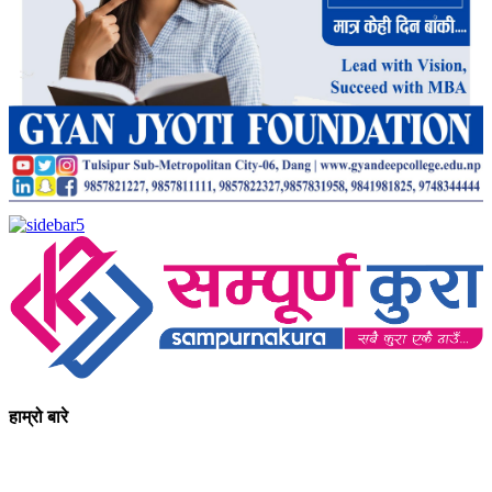
हाम्रो बारे
आधुनिक युग संचार र प्रविधिको युग हो । अहिलेको युगमा हामी संचार विनाको
लोकतन्त्र र लोकतन्त्र विनाको संचारको कल्पनासम्म पनि गर्न सक्दैनौ ।