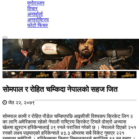
मनोरञ्जन
विचार
अन्तर्वार्ता
अन्तर्राष्ट्रिय
फोटो फिचर
Toggle
navigation
सोमपाल र रोहित चम्किदा नेपालको सहज जित
जेठ २२, २०७९
सोमपाल कामी र रोहित पौडेल चम्किएपछि आइसीसी विश्वकप क्रिकेट लिग २
का लागि अमेरिकामा रहेको नेपाली राष्ट्रिय क्रिकेट टिमले दोस्रो अभ्यास
खेलमा ह्युस्टन हरिकेन्सलाई २९ रनले पराजित गरेको छ । नेपालले दिएको २५१
रनको लक्ष्य पछ्याएको हरिकेन्सले ४३.३ ओभरमा सबै विकेट गुमाएर २२१
रनमात्र समेटियो । हरिकेन्सका निनाद निम्बलकारले सर्वाधिक ९९ रन बनाए ।