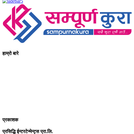
हाम्रो बारे
आधुनिक युग संचार र प्रविधिको युग हो । अहिलेको युगमा हामी संचार विनाको
लोकतन्त्र र लोकतन्त्र विनाको संचारको कल्पनासम्म पनि गर्न सक्दैनौ ।
पत्रकारिता स्थानीय,राष्ट्रिय साथै अन्तर्राष्ट्रिय समाज व्यवस्था र विद्यमान
गतिविधिसंग अन्योन्याश्रित हुनु पर्दछ । तसर्थ “सम्पूर्ण कुरा”ले मानवीय र
सामाजिक यर्थाथताको उजागर गरी समाजलाई गतिशिल,चेतनशील र उन्नतशील
बनाउन अतुलनिय भूमिका खेल्नेछ । “सम्पूर्ण कुरा”को उदेश्यनै गहकिलो दूरदृष्टि
लिई मनोगत कल्पनाशीलता भन्दा तथ्यको आधारमा मानवीय मूल्य मान्यतालाई
सन्मार्गतर्फ डोर्‍याई समृद्ध समाज निर्माण गर्नु हो । “सम्पूर्ण कुरा” प्राज्ञिक बौद्धिक
विमर्शको केन्द्र बन्नेछ जहाँ “सबै कुरा एकै ठाउँ” हुनेछन् ।
प्रकाशक
प्रसिद्धि ईन्टरटेन्मेन्ट्स प्रा.लि.