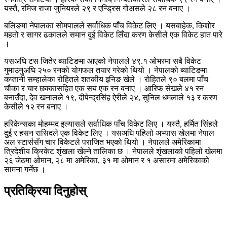
यस्तै, रमिज राजा जुनियरले २९ र एन्ड्रिस गोअसले २८ रन बनाए ।
बलिङमा नेपालका सोमपालले सर्वाधिक पाँच विकेट लिए । यसबाहेक, किशोर
महतो र सागर ढकालले समान दुई विकेट लिँदा करण केसीले एक विकेट हात पारे
।
यसअघि टस जितेर ब्याटिङमा आएको नेपालले ४९.१ ओभरमा सबै विकेट
गुमाउनुअघि २५० रनको योगफल तयार गरेको थियो । नेपालको ब्याटिङमा
कप्तानी सम्हालेका रोहितले शतकीय इनिङ खेले । रोहितले ९० बलमा पाँच
चौका र चार छक्कासहित एक सय एक रन बनाए । आरिफ सेखले ४१ रन
बनाउँदा, देव खनालले १९, दीपेन्द्रसिंह ऐरीले २४, सुनिल धमलाले १३ र करण
केसीले १२ रन बनाए ।
हरिकेन्सका मोहम्मद इल्यासले सर्वाधिक पाँच विकेट लिए । यस्तै, हर्मित सिंहले
दुई र हसन रासिदले एक विकेट लिए । यसअघि पहिलो अभ्यास खेलमा नेपाल
अल स्टार्ससँग चार विकेटले पराजित भएको थियो । नेपालले अमेरिकामा
त्रिदेशीय क्रिकेट शृंखला खेल्ने तालिका छ । नेपालले शृंखलाको पहिलो खेलमा
२६ जेठमा ओमान, २८ मा अमेरिका, ३१ मा ओमान र १ असारमा अमेरिकाको
सामना गर्नेछ ।
प्रतिक्रिया दिनुहोस्