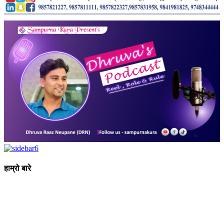
हाम्रो बारे
आधुनिक युग संचार र प्रविधिको युग हो । अहिलेको युगमा हामी संचार विनाको
लोकतन्त्र र लोकतन्त्र विनाको संचारको कल्पनासम्म पनि गर्न सक्दैनौ ।
पत्रकारिता स्थानीय,राष्ट्रिय साथै अन्तर्राष्ट्रिय समाज व्यवस्था र विद्यमान
गतिविधिसंग अन्योन्याश्रित हुनु पर्दछ । तसर्थ “सम्पूर्ण कुरा”ले मानवीय र
सामाजिक यर्थाथताको उजागर गरी समाजलाई गतिशिल,चेतनशील र उन्नतशील