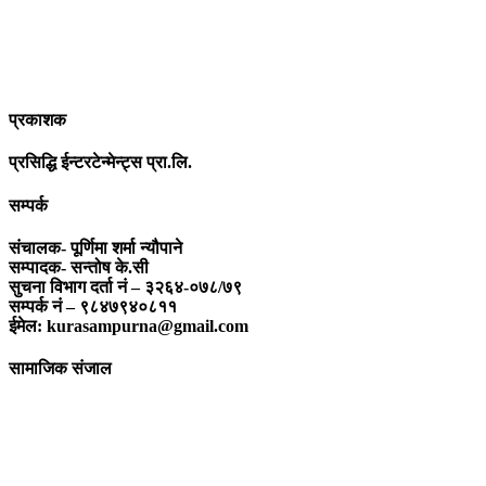
बनाउन अतुलनिय भूमिका खेल्नेछ । “सम्पूर्ण कुरा”को उदेश्यनै गहकिलो दूरदृष्टि
लिई मनोगत कल्पनाशीलता भन्दा तथ्यको आधारमा मानवीय मूल्य मान्यतालाई
सन्मार्गतर्फ डोर्‍याई समृद्ध समाज निर्माण गर्नु हो । “सम्पूर्ण कुरा” प्राज्ञिक बौद्धिक
विमर्शको केन्द्र बन्नेछ जहाँ “सबै कुरा एकै ठाउँ” हुनेछन् ।
प्रकाशक
प्रसिद्धि ईन्टरटेन्मेन्ट्स प्रा.लि.
सम्पर्क
संचालक- पूर्णिमा शर्मा न्यौपाने
सम्पादक- सन्तोष के.सी
सुचना विभाग दर्ता नं – ३२६४-०७८/७९
सम्पर्क नं – ९८४७९४०८११
ईमेल: kurasampurna@gmail.com
सामाजिक संजाल