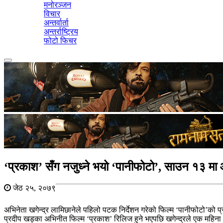
मनोरञ्जन
विचार
अन्तर्वार्ता
अन्तर्राष्ट्रिय
फोटो फिचर
Toggle
navigation
‘प्रकाश’ सँग नजुध्ने भयो ‘पानीफोटो’, साउन १३ मा
जेठ २५, २०७९
अभिनेता खगेन्द्र लामिछानेले पहिलो पटक निर्देशन गरेको फिल्म ‘पानीफोटो’को
प्रदीप खड्का अभिनीत फिल्म ‘प्रकाश’ रिलिज हुने भएपछि खगेन्द्रले एक महिना अ