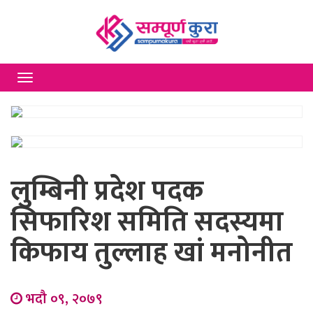
Toggle
navigation
लुम्बिनी प्रदेश पदक
सिफारिश समिति सदस्यमा
किफाय तुल्लाह खां मनोनीत
भदौ ०९, २०७९