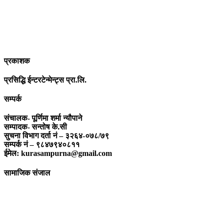
सामाजिक यर्थाथताको उजागर गरी समाजलाई गतिशिल,चेतनशील र उन्नतशील
बनाउन अतुलनिय भूमिका खेल्नेछ । “सम्पूर्ण कुरा”को उदेश्यनै गहकिलो दूरदृष्टि
लिई मनोगत कल्पनाशीलता भन्दा तथ्यको आधारमा मानवीय मूल्य मान्यतालाई
सन्मार्गतर्फ डोर्‍याई समृद्ध समाज निर्माण गर्नु हो । “सम्पूर्ण कुरा” प्राज्ञिक बौद्धिक
विमर्शको केन्द्र बन्नेछ जहाँ “सबै कुरा एकै ठाउँ” हुनेछन् ।
प्रकाशक
प्रसिद्धि ईन्टरटेन्मेन्ट्स प्रा.लि.
सम्पर्क
संचालक- पूर्णिमा शर्मा न्यौपाने
सम्पादक- सन्तोष के.सी
सुचना विभाग दर्ता नं – ३२६४-०७८/७९
सम्पर्क नं – ९८४७९४०८११
ईमेल: kurasampurna@gmail.com
सामाजिक संजाल