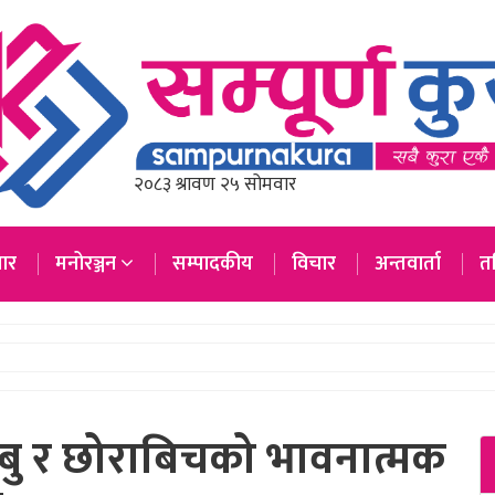
ार
मनोरञ्जन
सम्पादकीय
विचार
अन्तवार्ता
तस
बाबु र छोराबिचको भावनात्मक