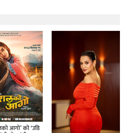
लको आगो’ को ‘उडि