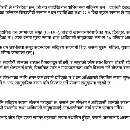
श चौधरी ले गरिरहेका छन्, जो गत वर्षदेखि यस अभियानमा सक्रिय छन्। दाङको देउख
रेस्टर चिरञ्जीवी खनाल र वन प्राविधिक तथा GIS विज्ञ सुजन खनाल ले महत्वपू
ी सामुदायिक वन उपभोक्ता समूह (CFUG), घोराही उपमहानगरपालिका-१७, ढिकपुर, 
त्र रहेको छ। उक्त वनमा मुख्य रूपमा थारु आदिवासी समुदायका लगभग ८० परिवार आब
 वन उपभोक्ता समूह सदस्यहरू सक्रिय सहभागी थिए, जसमा पुरुष, महिला, युवाहर
य सहभागिता जनाएका छन्।
तथा सहयोगी टोलका अध्यक्ष भिमबहादुर चौधरी, र समूहको कोषाध्यक्ष किरण चौधरी 
े वन क्षेत्रलाई पार्क, पिकनिक स्पट र माछापालनका लागि विकास गर्ने योजना ब
संरक्षणका लागि क्षेत्र जलधाराले घेरिएको छ र वन अधिकृतले नियमित रुपमा सुरक्
े र अन्य सामुदायिक वनमा पनि विस्तार गर्ने योजना समुदायमा रहेको छ।
 सक्रिय रूपमा संलग्न गराएको छ, जसले वन संरक्षण र आदिवासी ज्ञानको संरक्षणमा न
ले स्थानीय तथा आदिवासी समुदायलाई आयआर्जनको नयाँ स्रोत प्रदान गर्नेछ।
णलाई जोड दिने एउटा समग्र पहलको रूपमा स्थापित हुँदैछ, जसले जनतालाई आफ्ना