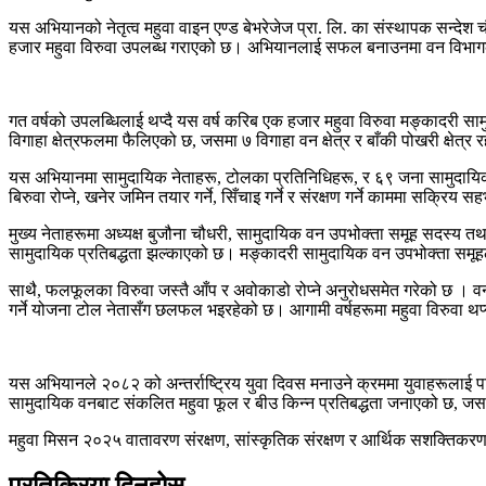
यस अभियानको नेतृत्व महुवा वाइन एण्ड बेभरेजेज प्रा. लि. का संस्थापक सन्दे
हजार महुवा विरुवा उपलब्ध गराएको छ। अभियानलाई सफल बनाउनमा वन विभागका फ
गत वर्षको उपलब्धिलाई थप्दै यस वर्ष करिब एक हजार महुवा विरुवा मङ्कादर
विगाहा क्षेत्रफलमा फैलिएको छ, जसमा ७ विगाहा वन क्षेत्र र बाँकी पोखरी क्षे
यस अभियानमा सामुदायिक नेताहरू, टोलका प्रतिनिधिहरू, र ६९ जना सामुदायिक
बिरुवा रोप्ने, खनेर जमिन तयार गर्ने, सिँचाइ गर्ने र संरक्षण गर्ने काममा सक्रि
मुख्य नेताहरूमा अध्यक्ष बुजौना चौधरी, सामुदायिक वन उपभोक्ता समूह सदस्य 
सामुदायिक प्रतिबद्धता झल्काएको छ। मङ्कादरी सामुदायिक वन उपभोक्ता समूहल
साथै, फलफूलका विरुवा जस्तै आँप र अवोकाडो रोप्ने अनुरोधसमेत गरेको छ । वन 
गर्ने योजना टोल नेतासँग छलफल भइरहेको छ। आगामी वर्षहरूमा महुवा विरुवा थप्न
यस अभियानले २०८२ को अन्तर्राष्ट्रिय युवा दिवस मनाउने क्रममा युवाहरूलाई पनि
सामुदायिक वनबाट संकलित महुवा फूल र बीउ किन्न प्रतिबद्धता जनाएको छ, जस
महुवा मिसन २०२५ वातावरण संरक्षण, सांस्कृतिक संरक्षण र आर्थिक सशक्तिकर
प्रतिक्रिया दिनुहोस्