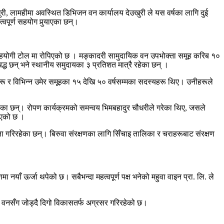
ुरी, लामहीमा अवस्थित डिभिजन वन कार्यालय देउखुरी ले यस वर्षका लागि दुई
र्ण सहयोग पुर्‍याएका छन्।
सहयोगी टोल मा रोपिएको छ । मङ्कादरी सामुदायिक वन उपभोक्ता समूह करिब १०
द्ध छन् भने स्थानीय समुदायका ३ प्रतिशत मात्रै रहेका छन् ।
ू र विभिन्न उमेर समूहका १५ देखि ५० वर्षसम्मका सदस्यहरू थिए। उनीहरूले
रहेका छन्। रोपण कार्यक्रमको समन्वय भिमबहादुर चौधरीले गरेका थिए, जसले
नाएको छ ।
षा गरिरहेका छन्। बिरुवा संरक्षणका लागि सिँचाइ तालिका र चराहरूबाट संरक्षण
याँ ऊर्जा थपेको छ। सबैभन्दा महत्वपूर्ण पक्ष भनेको महुवा वाइन प्रा. लि. ले
 वनसँग जोड्दै दिगो विकासतर्फ अग्रसर गरिरहेको छ।