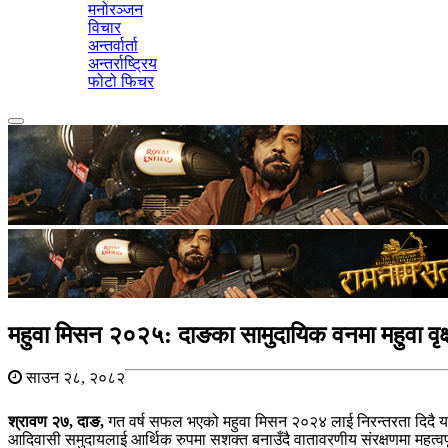
मनोरञ्जन
विचार
अन्तर्वार्ता
अन्तर्राष्ट्रिय
फोटो फिचर
Toggle
navigation
महुवा मिसन २०२५: दाङका सामुदायिक वनमा महुवा वृक
साउन २८, २०८२
श्रावण २७, दाङ,
गत वर्ष सफल भएको महुवा मिसन २०२४ लाई निरन्तरता दिदै यस 
आदिवासी समुदायलाई आर्थिक रुपमा सशक्त बनाउँदै वातावरणीय संरक्षणमा महत्वपूर्