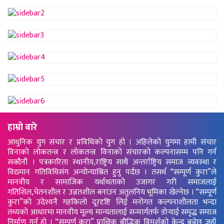
हाम्रो बारे
आधुनिक युग संचार र प्रविधिको युग हो । अहिलेको युगमा हामी संचार
विनाको लोकतन्त्र र लोकतन्त्र विनाको संचारको कल्पनासम्म पनि गर्न
सक्दैनौ । पत्रकारिता स्थानीय,राष्ट्रिय साथै अन्तर्राष्ट्रिय समाज व्यवस्था र
विद्यमान गतिविधिसंग अन्योन्याश्रित हुनु पर्दछ । तसर्थ “सम्पूर्ण कुरा”ले
मानवीय र सामाजिक यर्थाथताको उजागर गरी समाजलाई
गतिशिल,चेतनशील र उन्नतशील बनाउन अतुलनिय भूमिका खेल्नेछ । “सम्पूर्ण
कुरा”को उदेश्यनै गहकिलो दूरदृष्टि लिई मनोगत कल्पनाशीलता भन्दा
तथ्यको आधारमा मानवीय मूल्य मान्यतालाई सन्मार्गतर्फ डोर्‍याई समृद्ध समाज
निर्माण गर्नु हो । “सम्पूर्ण कुरा” प्राज्ञिक बौद्धिक विमर्शको केन्द्र बन्नेछ जहाँ