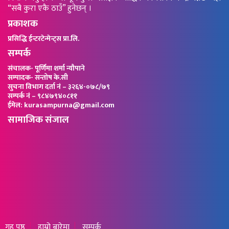
“सबै कुरा एकै ठाउँ” हुनेछन् ।
प्रकाशक
प्रसिद्धि ईन्टरटेन्मेन्ट्स प्रा.लि.
सम्पर्क
संचालक- पूर्णिमा शर्मा न्यौपाने
सम्पादक- सन्तोष के.सी
सुचना विभाग दर्ता नं – ३२६४-०७८/७९
सम्पर्क नं – ९८४७९४०८११
ईमेल: kurasampurna@gmail.com
सामाजिक संजाल
गृह पृष्ठ
हाम्रो बारेमा
सम्पर्क