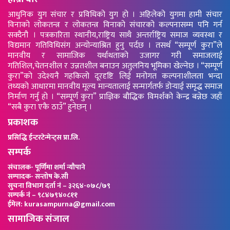
आधुनिक युग संचार र प्रविधिको युग हो । अहिलेको युगमा हामी संचार
विनाको लोकतन्त्र र लोकतन्त्र विनाको संचारको कल्पनासम्म पनि गर्न
सक्दैनौ । पत्रकारिता स्थानीय,राष्ट्रिय साथै अन्तर्राष्ट्रिय समाज व्यवस्था र
विद्यमान गतिविधिसंग अन्योन्याश्रित हुनु पर्दछ । तसर्थ “सम्पूर्ण कुरा”ले
मानवीय र सामाजिक यर्थाथताको उजागर गरी समाजलाई
गतिशिल,चेतनशील र उन्नतशील बनाउन अतुलनिय भूमिका खेल्नेछ । “सम्पूर्ण
कुरा”को उदेश्यनै गहकिलो दूरदृष्टि लिई मनोगत कल्पनाशीलता भन्दा
तथ्यको आधारमा मानवीय मूल्य मान्यतालाई सन्मार्गतर्फ डोर्‍याई समृद्ध समाज
निर्माण गर्नु हो । “सम्पूर्ण कुरा” प्राज्ञिक बौद्धिक विमर्शको केन्द्र बन्नेछ जहाँ
“सबै कुरा एकै ठाउँ” हुनेछन् ।
प्रकाशक
प्रसिद्धि ईन्टरटेन्मेन्ट्स प्रा.लि.
सम्पर्क
संचालक- पूर्णिमा शर्मा न्यौपाने
सम्पादक- सन्तोष के.सी
सुचना विभाग दर्ता नं – ३२६४-०७८/७९
सम्पर्क नं – ९८४७९४०८११
ईमेल: kurasampurna@gmail.com
सामाजिक संजाल