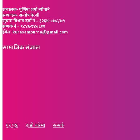
संचालक- पूर्णिमा शर्मा न्यौपाने
सम्पादक- सन्तोष के.सी
सुचना विभाग दर्ता नं – ३२६४-०७८/७९
सम्पर्क नं – ९८४७९४०८११
ईमेल: kurasampurna@gmail.com
सामाजिक संजाल
गृह पृष्ठ
हाम्रो बारेमा
सम्पर्क