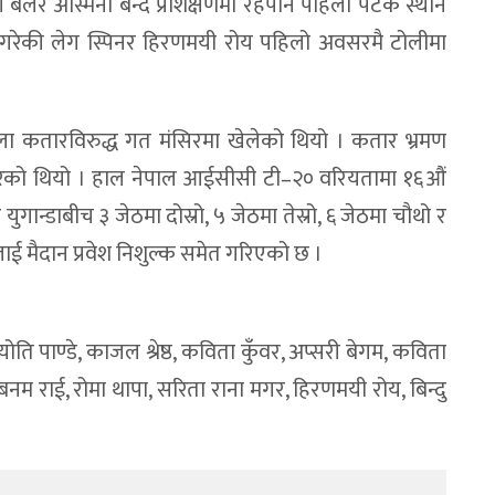
ी बलर अस्मिना बन्द प्रशिक्षणमा रहेपनि पहिलो पटक स्थान
र्शन गरेकी लेग स्पिनर हिरणमयी रोय पहिलो अवसरमै टोलीमा
ंखला कतारविरुद्ध गत मंसिरमा खेलेको थियो । कतार भ्रमण
’ गरेको थियो । हाल नेपाल आईसीसी टी–२० वरियतामा १६औं
युगान्डाबीच ३ जेठमा दोस्रो, ५ जेठमा तेस्रो, ६ जेठमा चौथो र
कलाई मैदान प्रवेश निशुल्क समेत गरिएको छ ।
, ज्योति पाण्डे, काजल श्रेष्ठ, कविता कुँवर, अप्सरी बेगम, कविता
 सबनम राई, रोमा थापा, सरिता राना मगर, हिरणमयी रोय, बिन्दु