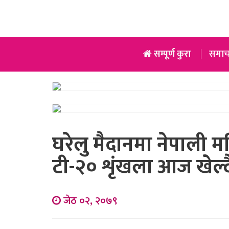
सम्पूर्ण कुरा
समाच
घरेलु मैदानमा नेपाली म
टी-२० शृंखला आज खेल्द
जेठ ०२, २०७९