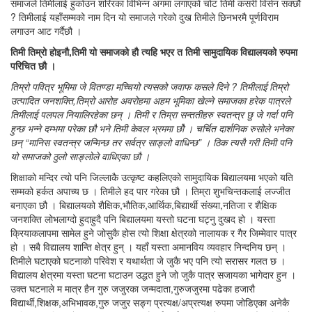
समाजले तिमीलाई हुर्काउन शरिरका विभिन्न अंगमा लगाएको चोट तिमी कसरी विर्सन सक्छौ
? तिमीलाई यहाँसम्मको नाम दिन यो समाजले गरेको दुख तिमीले छिनभरमै पूर्णविराम
लगाउन आट गर्दैछौ ।
तिमी तिम्रो होइनौ,तिमी यो समाजको हौ त्यहि भएर त तिमी सामुदायिक विद्यालयको रुपमा
परिचित छौ ।
तिम्रो पवित्र भूमिमा जे वितण्डा मच्चियो त्यसको जवाफ कसले दिने ? तिमीलाई तिम्रो
उत्पादित जनशक्ति,तिम्रो आरोह अवरोहमा अहम भूमिका खेल्ने समाजका हरेक पात्रले
तिमीलाई पलपल नियालिरहेका छन् । तिमी र तिम्रा सन्ततीहरु स्वतन्त्र छु जे गर्दा पनि
हुन्छ भन्ने दम्भमा परेका छौ भने तिमी केवल भ्रममा छौे । चर्चित दार्शनिक रुसोले भनेका
छन् “मानिस स्वतन्त्र जन्मिन्छ तर सर्वत्र साङ्लो वाधिन्छ” । ठिक त्यसै गरी तिमी पनि
यो समाजको ठुलो साङ्लोले वाधिएका छौ ।
शिक्षाको मन्दिर त्यो पनि जिल्लाकै उत्कृष्ट कहलिएको सामुदायिक बिद्यालयमा भएको यति
सम्मको हर्कत अपाच्य छ । तिमीले हद पार गरेका छौ । तिम्रा शुभचिन्तकलाई लज्जीत
बनाएका छौ । बिद्यालयको शैक्षिक,भौतिक,आर्थिक,बिद्यार्थी संख्या,नतिजा र शैक्षिक
जनशक्ति लोभलाग्दो हुदाहुदै पनि बिद्यालयमा यस्तो घटना घट्नु दुखद हो । यस्ता
क्रियाकलापमा सामेल हुने जोसुकै होस त्यो शिक्षा क्षेत्रको नालायक र गैर जिम्मेवार पात्र
हो । सबै विद्यालय शान्ति क्षेत्र हुन् । यहाँ यस्ता अमानविय व्यवहार निन्दनिय छन् ।
तिमीले घटाएको घटनाको परिवेश र यथार्थता जे जुकै भए पनि त्यो सरासर गलत छ ।
विद्यालय क्षेत्रमा यस्ता घटना घटाउन उद्धत हुने जो जुकै पात्र सजायका भागेदार हुन ।
उक्त घटनाले म मात्र हैन गुरु जजुरका जन्मदाता,गुरुजजुरमा पढेका हजारौ
विद्यार्थी,शिक्षक,अभिभावक,गुरु जजुर सङ्ग प्रत्यक्ष/अप्रत्यक्ष रुपमा जोडिएका अनेकै