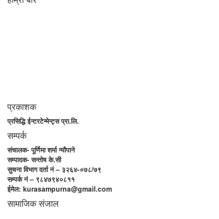
आधुनिक युग संचार र प्रविधिको युग हो । अहिलेको युगमा हामी संचार विनाको लोकतन्त्र
र लोकतन्त्र विनाको संचारको कल्पनासम्म पनि गर्न सक्दैनौ । पत्रकारिता
स्थानीय,राष्ट्रिय साथै अन्तर्राष्ट्रिय समाज व्यवस्था र विद्यमान गतिविधिसंग
अन्योन्याश्रित हुनु पर्दछ । तसर्थ “सम्पूर्ण कुरा”ले मानवीय र सामाजिक यर्थाथताको
उजागर गरी समाजलाई गतिशिल,चेतनशील र उन्नतशील बनाउन अतुलनिय भूमिका
खेल्नेछ । “सम्पूर्ण कुरा”को उदेश्यनै गहकिलो दूरदृष्टि लिई मनोगत कल्पनाशीलता भन्दा
तथ्यको आधारमा मानवीय मूल्य मान्यतालाई सन्मार्गतर्फ डोर्‍याई समृद्ध समाज निर्माण गर्नु हो
। “सम्पूर्ण कुरा” प्राज्ञिक बौद्धिक विमर्शको केन्द्र बन्नेछ जहाँ “सबै कुरा एकै ठाउँ” हुनेछन्
।
प्रकाशक
प्रसिद्धि ईन्टरटेन्मेन्ट्स प्रा.लि.
सम्पर्क
संचालक- पूर्णिमा शर्मा न्यौपाने
सम्पादक- सन्तोष के.सी
सुचना विभाग दर्ता नं – ३२६४-०७८/७९
सम्पर्क नं – ९८४७९४०८११
ईमेल: kurasampurna@gmail.com
सामाजिक संजाल