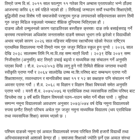
तिम्रो जन्म वि.सं. २०११ साल फाल्गुण ११ गतेका दिन अम्बास प्रतापकोट भन्ने ठाँउमा
आजभन्दा करिव ६९ वर्ष पहिले भएको हो । तिमिलाई जन्माउन सयौं स्थानीय शिक्षाप्रेमी,
बुद्धिजीवी तथा विशेष गरी समाजसेवी परशुराम गुरुङ लगायतको सक्रियताका कारण तिमी
गूरु जजूर मिडिल स्कुलको नामबाट शैक्षिक दुनियामा भित्रिएका हौ ।
दाङमा औलो उन्मूलनको कारण पहाडतिरका बस्तीहरु क्रमशः दाङ तर्फ बसाईसराइ गर्ने
क्रममा त्यसभेगका अधिकांश जनतासमेत दाङमै समथर भूभाग तर्फ झरेको र विद्यार्थीको
अभाव भएको कारण २०२६ साल मङ्सिर महिनामा रक्षाचौरमा रहेको नेपाल राष्ट्रिय
प्राथमिक विद्यालयमा गाभी तिम्रो नाम गुरु जजुर मिडिल स्कुल हुन पुग्यो । २०२६ साल
देखि २०३८ सालसम्म तिमि नि.मा.वि.तह सम्म मात्रै थियौ । २०३९ देखि २०४९ सम्म
निजीस्रोत (अनुमति) बाट तिम्रो उचाई बढ्यो र माध्यमिक तह संचालन गर्ने अनुमति
पाएका थियौ । शै.व. २०५२/०५३ देखि लागु हुने गरी तिमिले शैक्षिक जगतमा स्थायी
स्वीकृति प्राप्त गर्यौ र २०६४ सालदेखि उच्च मा.शि.परिषद बाट सम्बन्धन प्राप्त गरी
शिक्षाशास्त्र, व्यवस्थापन र मानविकीमा कक्षा ११ र १२ का कक्षाहरु पनि संचालन गर्ने
अवसर प्राप्त गर्यौ । शै.व. २०६८ मा विज्ञान र विज्ञान शिक्षा विषयको समेत अनुमति
प्राप्त भयो । यस्तै शै.व. २०७५/०७६ मा प्राविधिक तथा व्यवसायिक तालिम परिषद बाट
डिप्लोमा तह ३ वर्षे बालि विज्ञान विषयको पठन–पाठन समेत गर्ने मौका पायौ । सुविधा
सम्पन्न नमूना विद्यालयको अवधारण अनुसार २०७३/०७४ वर्ष देखि नमुना विद्यालयको
रुपमा छनौट तिम्रो परिचय अचेल गुरु जजुर नमुना माध्यमिक विद्यालय (थप प्राविधिक
तथा व्यवसायिक शिक्षा) कायम भएको छ ।
पश्चिम दाङको नमुना एवं अव्वल विद्यालयको रुपमा परिचित तिमी हजारौ विद्यार्थी तथा
अभिभावकहरुको आशाको केन्द्र हौ । समाजमा शिक्षाको ज्योति छर्ने एक अव्वल संस्था