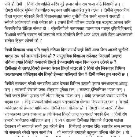
पनि हौ तिमी । तिमी संग अहिले करिव दुई हजार पाँच सय भन्दा वढि विद्यार्थी छन् ।
तिम्रो पवित्र भूमिमा विद्यार्थीहरु पढ्नका लागि लालाहित हुने गर्छन । तिमीले गुणस्तरीय
शिक्षा प्रदान गरेकाले निजी विद्यालयलाई समेत चुनौती दिन सक्ने सामर्थ्य राख्दछौ ।
सबैको आर्कषणको थलो बनेका छौ । तसर्थ तिमी पश्चिम दाङकै एक उत्कृष्ट,अव्वल अनि
चिरपरिचीत शैक्षिक संस्था हौ । ब्रेललिपीको माध्यमबाट पठनपाठन गराएर दृष्टिविहिनलाई
शिक्षाको ज्योति प्रदान गर्दै उज्यालो तर्फ डोर्याउने तिमी आज आएर आफै किन अन्धकारको
बाटोमा हिड्न खोज्दै छौ ?
निजी विद्यालय भन्दा पनि राम्रो नतिजा दिन सामर्थ राख्ने तिमी आज किन आफ्नो सुनौलो
यात्रा तय गर्न डगमगाईरहेका छौ ? सामुदायिक विद्यालय तर्फबाट जिल्लामै उत्कृष्ट
नतिजा ल्याई तिमीले कमाएको तिम्रो ईज्जतमाथि आज किन प्रश्न उठेको छ ?
तिमीलाई के लाग्छ,तिम्रो ईज्जत केवल तिम्रो मात्र हो ? तिमी संग जिवनका विभिन्न
कालखण्डमा जोडिएका संग तिम्रो ईज्जत गासिएको छैन ? तिमी गम्भिर हुन जरुरी छ ।
तिमीले उत्पादन गरेको जनशक्ति आज देशका विभिन्न ख्याती प्राप्त संस्थाहरुमा आवद्ध
छन् । सरकारी सेवाको उच्च ओहदामा पुगेका छन् । डाक्टर,ईन्जिनियर भएका छन् ।
तिमी जस्तै शिक्षा प्रवाह गर्ने ठाँउमा नेतृत्व गरेका छन् । केहि जनताको सेवामा समर्पित
भएका छन् । केहि राज्यको चौथो अङ्ग पत्रकारिता क्षेत्रमा क्रियाशिल छन । यि सबै
व्यक्तिहरुको ईज्जत माथि आज तिमीले धावा वोलेका छौ । तिम्रो नाम जसरी शैक्षिक
संस्थाहरुमा उच्च स्थानमा छ त्यो केवल तिम्रो एकल प्रयासले भएको छैन । तिमी संग
हजारौ व्यक्तिहरु जोडिएका छन् । २०११ सालमा तिमीलाई शिक्षाको क्षेत्रमा पाईला
टेकाउन यो समाजले सानो दुख गरेको छैन । तिमीलाई अम्वास देखि रक्षाचौर सम्म ल्याउन
यो समाजले गरेको श्रम सानो हैन । यो समाजले बगाएको बहुमुल्य पसिना थोरै हैन । यो