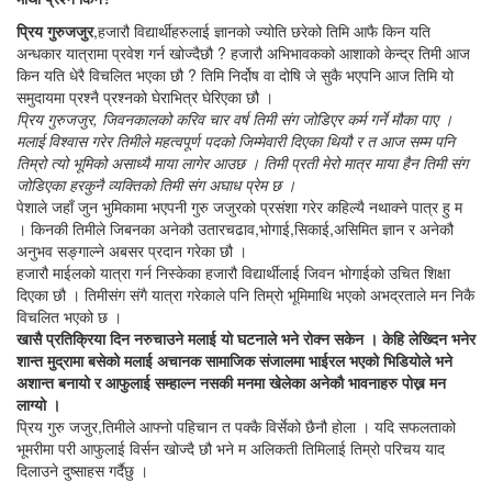
प्रिय गुरुजजुर
,हजारौ विद्यार्थीहरुलाई ज्ञानको ज्योति छरेको तिमि आफै किन यति
अन्धकार यात्रामा प्रवेश गर्न खोज्दैछौ ? हजारौ अभिभावकको आशाको केन्द्र तिमी आज
किन यति धेरै विचलित भएका छौ ? तिमि निर्दोष वा दोषि जे सुकै भएपनि आज तिमि यो
समुदायमा प्रश्नै प्रश्नको घेराभित्र घेरिएका छौ ।
प्रिय गुरुजजुर, जिवनकालको करिव चार वर्ष तिमी संग जोडिएर कर्म गर्ने मौका पाए ।
मलाई विश्वास गरेर तिमीले महत्वपूर्ण पदको जिम्मेवारी दिएका थियौ र त आज सम्म पनि
तिम्रो त्यो भूमिको असाध्यै माया लागेर आउछ । तिमी प्रती मेरो मात्र माया हैन तिमी संग
जोडिएका हरकुनै व्यक्तिको तिमी संग अघाध प्रेम छ ।
पेशाले जहाँ जुन भुमिकामा भएपनी गुरु जजुरको प्रसंशा गरेर कहिल्यै नथाक्ने पात्र हु म
। किनकी तिमीले जिबनका अनेकौ उतारचढाव,भोगाई,सिकाई,असिमित ज्ञान र अनेकौ
अनुभव सङ्गाल्ने अबसर प्रदान गरेका छौ ।
हजारौ माईलको यात्रा गर्न निस्केका हजारौ विद्यार्थीलाई जिवन भोगाईको उचित शिक्षा
दिएका छौ । तिमीसंग संगै यात्रा गरेकाले पनि तिम्रो भूमिमाथि भएको अभद्रताले मन निकै
विचलित भएको छ ।
खासै प्रतिक्रिया दिन नरुचाउने मलाई यो घटनाले भने रोक्न सकेन । केहि लेख्दिन भनेर
शान्त मुद्रामा बसेको मलाई अचानक सामाजिक संजालमा भाईरल भएको भिडियोले भने
अशान्त बनायो र आफुलाई सम्हाल्न नसकी मनमा खेलेका अनेकौ भावनाहरु पोख्न मन
लाग्यो ।
प्रिय गुरु जजुर,तिमीले आफ्नो पहिचान त पक्कै विर्सेको छैनौ होला । यदि सफलताको
भूमरीमा परी आफुलाई विर्सन खोज्दै छौ भने म अलिकती तिमिलाई तिम्रो परिचय याद
दिलाउने दुष्साहस गर्दैछु ।