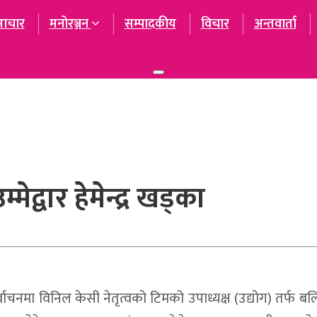
ाचार
मनोरञ्जन
सम्पादकीय
विचार
अन्तवार्ता
Toggle
navigation
ेद्वार हेमेन्द्र खड्का
नमा विनिल केसी नेतृत्वको टिमको उपाध्यक्ष (उद्योग) तर्फ बलिया उम