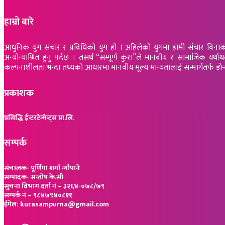
हाम्रो बारे
आधुनिक युग संचार र प्रविधिको युग हो । अहिलेको युगमा हामी संचार विनाको लोक
अन्योन्याश्रित हुनु पर्दछ । तसर्थ “सम्पूर्ण कुरा”ले मानवीय र सामाजिक
कल्पनाशीलता भन्दा तथ्यको आधारमा मानवीय मूल्य मान्यतालाई सन्मार्गतर्फ डोर्‍याई सम
प्रकाशक
प्रसिद्धि ईन्टरटेन्मेन्ट्स प्रा.लि.
सम्पर्क
संचालक- पूर्णिमा शर्मा न्यौपाने
सम्पादक- सन्तोष के.सी
सुचना विभाग दर्ता नं – ३२६४-०७८/७९
सम्पर्क नं – ९८४७९४०८११
ईमेल: kurasampurna@gmail.com