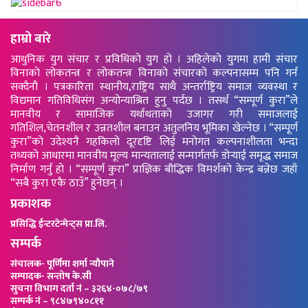
हाम्रो बारे
आधुनिक युग संचार र प्रविधिको युग हो । अहिलेको युगमा हामी संचार
विनाको लोकतन्त्र र लोकतन्त्र विनाको संचारको कल्पनासम्म पनि गर्न
सक्दैनौ । पत्रकारिता स्थानीय,राष्ट्रिय साथै अन्तर्राष्ट्रिय समाज व्यवस्था र
विद्यमान गतिविधिसंग अन्योन्याश्रित हुनु पर्दछ । तसर्थ “सम्पूर्ण कुरा”ले
मानवीय र सामाजिक यर्थाथताको उजागर गरी समाजलाई
गतिशिल,चेतनशील र उन्नतशील बनाउन अतुलनिय भूमिका खेल्नेछ । “सम्पूर्ण
कुरा”को उदेश्यनै गहकिलो दूरदृष्टि लिई मनोगत कल्पनाशीलता भन्दा
तथ्यको आधारमा मानवीय मूल्य मान्यतालाई सन्मार्गतर्फ डोर्‍याई समृद्ध समाज
निर्माण गर्नु हो । “सम्पूर्ण कुरा” प्राज्ञिक बौद्धिक विमर्शको केन्द्र बन्नेछ जहाँ
“सबै कुरा एकै ठाउँ” हुनेछन् ।
प्रकाशक
प्रसिद्धि ईन्टरटेन्मेन्ट्स प्रा.लि.
सम्पर्क
संचालक- पूर्णिमा शर्मा न्यौपाने
सम्पादक- सन्तोष के.सी
सुचना विभाग दर्ता नं – ३२६४-०७८/७९
सम्पर्क नं – ९८४७९४०८११