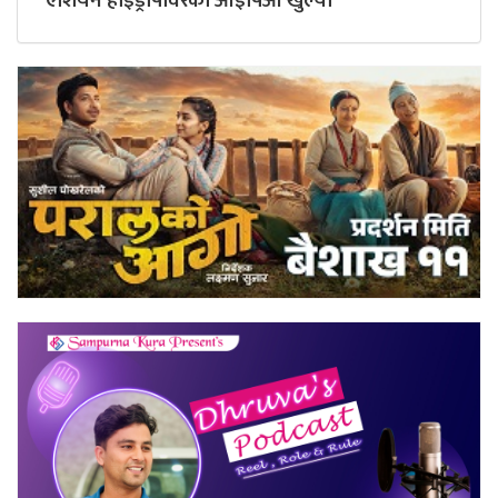
एशियन हाइड्रोपावरको आइपिओ खुल्यो