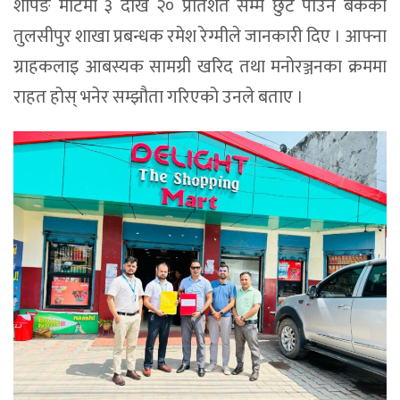
शपिङ मार्टमा ३ देखि २० प्रतिशत सम्म छुट पाउने बैंकका
तुलसीपुर शाखा प्रबन्धक रमेश रेग्मीले जानकारी दिए । आफ्ना
ग्राहकलाइ आबस्यक सामग्री खरिद तथा मनोरञ्जनका क्रममा
राहत होस् भनेर सम्झौता गरिएको उनले बताए ।