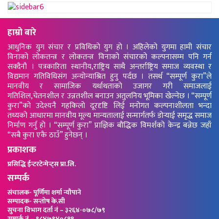
हाम्रो बारे
आधुनिक युग संचार र प्रविधिको युग हो । अहिलेको युगमा हामी संचार
विनाको लोकतन्त्र र लोकतन्त्र विनाको संचारको कल्पनासम्म पनि गर्न
सक्दैनौ । पत्रकारिता स्थानीय,राष्ट्रिय साथै अन्तर्राष्ट्रिय समाज व्यवस्था र
विद्यमान गतिविधिसंग अन्योन्याश्रित हुनु पर्दछ । तसर्थ “सम्पूर्ण कुरा”ले
मानवीय र सामाजिक यर्थाथताको उजागर गरी समाजलाई
गतिशिल,चेतनशील र उन्नतशील बनाउन अतुलनिय भूमिका खेल्नेछ । “सम्पूर्ण
कुरा”को उदेश्यनै गहकिलो दूरदृष्टि लिई मनोगत कल्पनाशीलता भन्दा
तथ्यको आधारमा मानवीय मूल्य मान्यतालाई सन्मार्गतर्फ डोर्‍याई समृद्ध समाज
निर्माण गर्नु हो । “सम्पूर्ण कुरा” प्राज्ञिक बौद्धिक विमर्शको केन्द्र बन्नेछ जहाँ
“सबै कुरा एकै ठाउँ” हुनेछन् ।
प्रकाशक
प्रसिद्धि ईन्टरटेन्मेन्ट्स प्रा.लि.
सम्पर्क
संचालक- पूर्णिमा शर्मा न्यौपाने
सम्पादक- सन्तोष के.सी
सुचना विभाग दर्ता नं – ३२६४-०७८/७९
सम्पर्क नं – ९८४७९४०८११