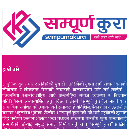
हाम्रो बारे
आधुनिक युग संचार र प्रविधिको युग हो । अहिलेको युगमा हामी संचार विनाको
लोकतन्त्र र लोकतन्त्र विनाको संचारको कल्पनासम्म पनि गर्न सक्दैनौ ।
पत्रकारिता स्थानीय,राष्ट्रिय साथै अन्तर्राष्ट्रिय समाज व्यवस्था र विद्यमान
गतिविधिसंग अन्योन्याश्रित हुनु पर्दछ । तसर्थ “सम्पूर्ण कुरा”ले मानवीय र
सामाजिक यर्थाथताको उजागर गरी समाजलाई गतिशिल,चेतनशील र उन्नतशील
बनाउन अतुलनिय भूमिका खेल्नेछ । “सम्पूर्ण कुरा”को उदेश्यनै गहकिलो दूरदृष्टि
लिई मनोगत कल्पनाशीलता भन्दा तथ्यको आधारमा मानवीय मूल्य मान्यतालाई
सन्मार्गतर्फ डोर्‍याई समृद्ध समाज निर्माण गर्नु हो । “सम्पूर्ण कुरा” प्राज्ञिक