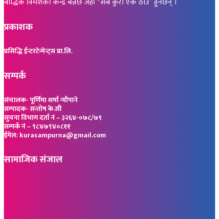
बौद्धिक विमर्शको केन्द्र बन्नेछ जहाँ “सबै कुरा एकै ठाउँ” हुनेछन् ।
प्रकाशक
प्रसिद्धि ईन्टरटेन्मेन्ट्स प्रा.लि.
सम्पर्क
संचालक- पूर्णिमा शर्मा न्यौपाने
सम्पादक- सन्तोष के.सी
सुचना विभाग दर्ता नं – ३२६४-०७८/७९
सम्पर्क नं – ९८४७९४०८११
ईमेल: kurasampurna@gmail.com
सामाजिक संजाल