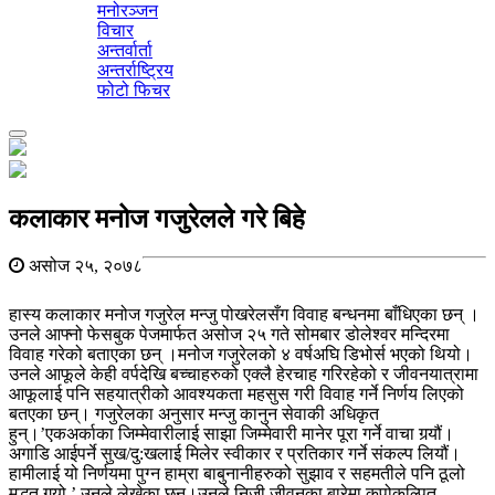
मनोरञ्जन
विचार
अन्तर्वार्ता
अन्तर्राष्ट्रिय
फोटो फिचर
Toggle
navigation
कलाकार मनोज गजुरेलले गरे बिहे
असोज २५, २०७८
हास्य कलाकार मनोज गजुरेल मन्जु पोखरेलसँग विवाह बन्धनमा बाँधिएका छन् ।
उनले आफ्नो फेसबुक पेजमार्फत असोज २५ गते सोमबार डोलेश्वर मन्दिरमा
विवाह गरेको बताएका छन् ।मनोज गजुरेलको ४ वर्षअघि डिभोर्स भएको थियो।
उनले आफूले केही वर्पदेखि बच्चाहरुको एक्लै हेरचाह गरिरहेको र जीवनयात्रामा
आफूलाई पनि सहयात्रीको आवश्यकता महसुस गरी विवाह गर्ने निर्णय लिएको
बतएका छन्। गजुरेलका अनुसार मन्जु कानुन सेवाकी अधिकृत
हुन्।’एकअर्काका जिम्मेवारीलाई साझा जिम्मेवारी मानेर पूरा गर्ने वाचा गर्‍यौं।
अगाडि आईपर्ने सुख/दु:खलाई मिलेर स्वीकार र प्रतिकार गर्ने संकल्प लियौं।
हामीलाई यो निर्णयमा पुग्न हाम्रा बाबुनानीहरुको सुझाव र सहमतीले पनि ठूलो
मद्धत गर्‍यो,’ उनले लेखेका छन्।उनले निजी जीवनका बारेमा कपोकल्पित