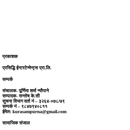
आधुनिक युग संचार र प्रविधिको युग हो । अहिलेको युगमा हामी संचार विनाको
लोकतन्त्र र लोकतन्त्र विनाको संचारको कल्पनासम्म पनि गर्न सक्दैनौ ।
पत्रकारिता स्थानीय,राष्ट्रिय साथै अन्तर्राष्ट्रिय समाज व्यवस्था र विद्यमान
गतिविधिसंग अन्योन्याश्रित हुनु पर्दछ । तसर्थ “सम्पूर्ण कुरा”ले मानवीय र
सामाजिक यर्थाथताको उजागर गरी समाजलाई गतिशिल,चेतनशील र उन्नतशील
बनाउन अतुलनिय भूमिका खेल्नेछ । “सम्पूर्ण कुरा”को उदेश्यनै गहकिलो दूरदृष्टि
लिई मनोगत कल्पनाशीलता भन्दा तथ्यको आधारमा मानवीय मूल्य मान्यतालाई
सन्मार्गतर्फ डोर्‍याई समृद्ध समाज निर्माण गर्नु हो । “सम्पूर्ण कुरा” प्राज्ञिक बौद्धिक
विमर्शको केन्द्र बन्नेछ जहाँ “सबै कुरा एकै ठाउँ” हुनेछन् ।
प्रकाशक
प्रसिद्धि ईन्टरटेन्मेन्ट्स प्रा.लि.
सम्पर्क
संचालक- पूर्णिमा शर्मा न्यौपाने
सम्पादक- सन्तोष के.सी
सुचना विभाग दर्ता नं – ३२६४-०७८/७९
सम्पर्क नं – ९८४७९४०८११
ईमेल: kurasampurna@gmail.com
सामाजिक संजाल