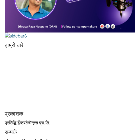
हाम्रो बारे
आधुनिक युग संचार र प्रविधिको युग हो । अहिलेको युगमा हामी संचार विनाको लोकतन्त्र
र लोकतन्त्र विनाको संचारको कल्पनासम्म पनि गर्न सक्दैनौ । पत्रकारिता
स्थानीय,राष्ट्रिय साथै अन्तर्राष्ट्रिय समाज व्यवस्था र विद्यमान गतिविधिसंग
अन्योन्याश्रित हुनु पर्दछ । तसर्थ “सम्पूर्ण कुरा”ले मानवीय र सामाजिक यर्थाथताको
उजागर गरी समाजलाई गतिशिल,चेतनशील र उन्नतशील बनाउन अतुलनिय भूमिका
खेल्नेछ । “सम्पूर्ण कुरा”को उदेश्यनै गहकिलो दूरदृष्टि लिई मनोगत कल्पनाशीलता भन्दा
तथ्यको आधारमा मानवीय मूल्य मान्यतालाई सन्मार्गतर्फ डोर्‍याई समृद्ध समाज निर्माण गर्नु हो
। “सम्पूर्ण कुरा” प्राज्ञिक बौद्धिक विमर्शको केन्द्र बन्नेछ जहाँ “सबै कुरा एकै ठाउँ” हुनेछन्
।
प्रकाशक
प्रसिद्धि ईन्टरटेन्मेन्ट्स प्रा.लि.
सम्पर्क