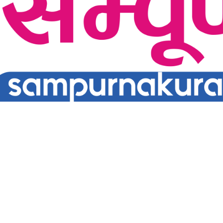
तन्त्र र लोकतन्त्र विनाको संचारको कल्पनासम्म पनि गर्न सक्दैनौ । पत्रकारिता 
 यर्थाथताको उजागर गरी समाजलाई गतिशिल,चेतनशील र उन्नतशील बनाउन अतुलनिय भ
द्ध समाज निर्माण गर्नु हो । “सम्पूर्ण कुरा” प्राज्ञिक बौद्धिक विमर्शको केन्द्र बन्