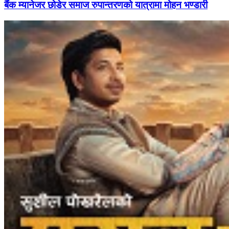
बैंक म्यानेजर छोडेर समाज रुपान्तरणको यात्रामा मोहन भण्डारी