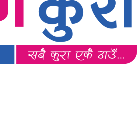
स्थानीय,राष्ट्रिय साथै अन्तर्राष्ट्रिय समाज व्यवस्था र विद्यमान गतिविधिसंग
ूमिका खेल्नेछ । “सम्पूर्ण कुरा”को उदेश्यनै गहकिलो दूरदृष्टि लिई मनोगत
नेछ जहाँ “सबै कुरा एकै ठाउँ” हुनेछन् ।