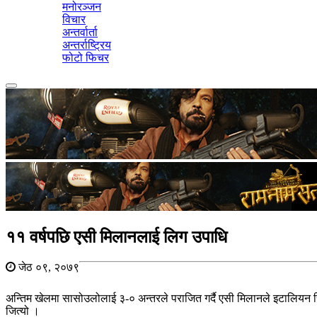
मनोरञ्जन
विचार
अन्तर्वार्ता
अन्तर्राष्ट्रिय
फोटो फिचर
Toggle
navigation
११ वर्षपछि एसी मिलानलाई लिग उपाधि
जेठ ०९, २०७९
अन्तिम खेलमा सासोउलोलाई ३-० अन्तरले पराजित गर्दै एसी मिलानले इटालियन
जित्यो ।