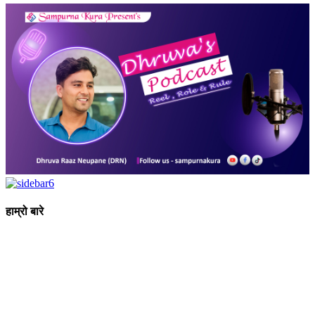
हाम्रो बारे
आधुनिक युग संचार र प्रविधिको युग हो । अहिलेको युगमा हामी संचार विनाको
लोकतन्त्र र लोकतन्त्र विनाको संचारको कल्पनासम्म पनि गर्न सक्दैनौ ।
पत्रकारिता स्थानीय,राष्ट्रिय साथै अन्तर्राष्ट्रिय समाज व्यवस्था र विद्यमान
गतिविधिसंग अन्योन्याश्रित हुनु पर्दछ । तसर्थ “सम्पूर्ण कुरा”ले मानवीय र
सामाजिक यर्थाथताको उजागर गरी समाजलाई गतिशिल,चेतनशील र उन्नतशील
बनाउन अतुलनिय भूमिका खेल्नेछ । “सम्पूर्ण कुरा”को उदेश्यनै गहकिलो दूरदृष्टि
लिई मनोगत कल्पनाशीलता भन्दा तथ्यको आधारमा मानवीय मूल्य मान्यतालाई