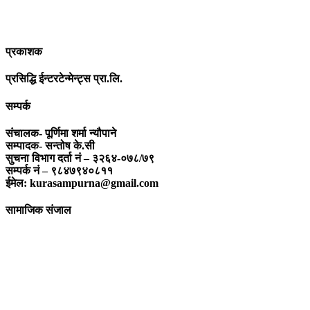
सन्मार्गतर्फ डोर्‍याई समृद्ध समाज निर्माण गर्नु हो । “सम्पूर्ण कुरा” प्राज्ञिक बौद्धिक
विमर्शको केन्द्र बन्नेछ जहाँ “सबै कुरा एकै ठाउँ” हुनेछन् ।
प्रकाशक
प्रसिद्धि ईन्टरटेन्मेन्ट्स प्रा.लि.
सम्पर्क
संचालक- पूर्णिमा शर्मा न्यौपाने
सम्पादक- सन्तोष के.सी
सुचना विभाग दर्ता नं – ३२६४-०७८/७९
सम्पर्क नं – ९८४७९४०८११
ईमेल: kurasampurna@gmail.com
सामाजिक संजाल