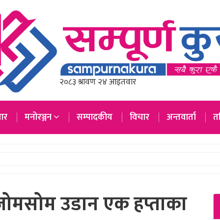
ार
मनोरञ्जन
सम्पादकीय
विचार
अन्तवार्ता
तस
–जोमसोम उडान एक हप्ताका