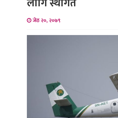
लागि स्थगित
जेठ २०, २०७९