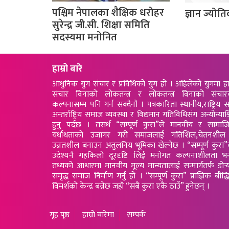
पश्चिम नेपालका शैक्षिक धरोहर
ज्ञान ज्योति
सुरेन्द्र जी.सी. शिक्षा समिति
सदस्यमा मनोनित
हाम्रो बारे
आधुनिक युग संचार र प्रविधिको युग हो । अहिलेको युगमा ह
संचार विनाको लोकतन्त्र र लोकतन्त्र विनाको संचार
कल्पनासम्म पनि गर्न सक्दैनौ । पत्रकारिता स्थानीय,राष्ट्रिय स
अन्तर्राष्ट्रिय समाज व्यवस्था र विद्यमान गतिविधिसंग अन्योन्याश्
हुनु पर्दछ । तसर्थ “सम्पूर्ण कुरा”ले मानवीय र सामा
यर्थाथताको उजागर गरी समाजलाई गतिशिल,चेतनशील
उन्नतशील बनाउन अतुलनिय भूमिका खेल्नेछ । “सम्पूर्ण कुरा
उदेश्यनै गहकिलो दूरदृष्टि लिई मनोगत कल्पनाशीलता भन
तथ्यको आधारमा मानवीय मूल्य मान्यतालाई सन्मार्गतर्फ डोर्‍
समृद्ध समाज निर्माण गर्नु हो । “सम्पूर्ण कुरा” प्राज्ञिक बौद्
विमर्शको केन्द्र बन्नेछ जहाँ “सबै कुरा एकै ठाउँ” हुनेछन् ।
गृह पृष्ठ
हाम्रो बारेमा
सम्पर्क