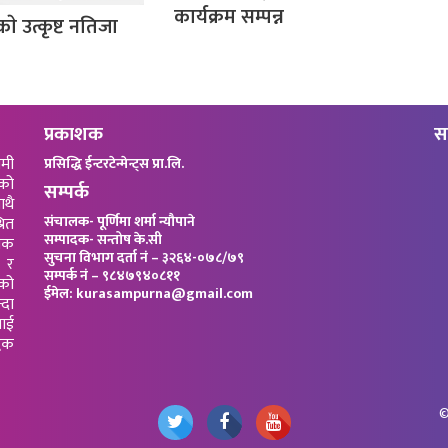
कार्यक्रम सम्पन्न
काे उत्कृष्ट नतिजा
प्रकाशक
स
ामी
प्रसिद्धि ईन्टरटेन्मेन्ट्स प्रा.लि.
को
सम्पर्क
ाथै
संचालक- पूर्णिमा शर्मा न्यौपाने
रित
सम्पादक- सन्तोष के.सी
जिक
सुचना विभाग दर्ता नं – ३२६४-०७८/७९
 र
सम्पर्क नं – ९८४७९४०८११
”को
ईमेल: kurasampurna@gmail.com
्दा
याई
धिक
©