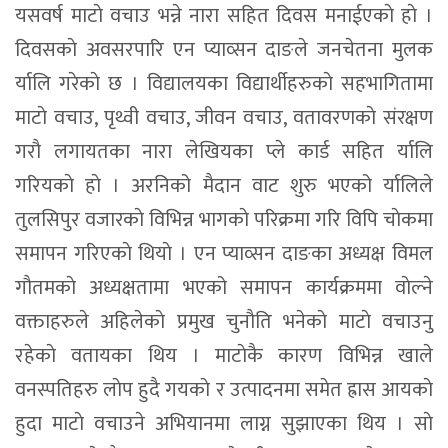
यसवर्ष माटाे वचाउ भन्ने नारा सहित दिवस मनाईएकाे हाे ।
दिवसकाे अवसरपारि एन प्याव्सन दाङले जनचेतना मुलक
र्यालि गरेकाे छ । विद्यालयका विद्यार्थीहरुकाे सहभागितामा
माटाे वचाउ, पृथ्वी वचाउ, जीवन वचाउ, वतावरणकाे संरक्षण
गराै लगायतका नारा लेखियका प्ले कार्ड सहित र्यालि
गरियकाे हाे । अरनिको मैदान वाट शुरु भएको र्यालिले
तुलसिपुर वजारकाे विभिन्न भागकाे परिक्रमा गरि विपि चाेकमा
समापन गरिएकाे थियाे । एन प्याव्सन दाङका अध्यक्ष विमल
गाैतमकाे अध्यक्षतामा भएको समापन कार्यक्रममा वाेल्ने
वक्ताहरुले अहिलेकाे प्रमुख चुनाैति भनेकाे माटाे वचाउनु
रहेकाे वतायका थिय । माटाेकै कारण विभिन्न खाले
वनस्पतिहरु लाेप हुदै गयकाे र उत्पादनमा समेत ह्रास आयकाे
हुदा माटाे वचाउने अभियानमा लाग्न सुझाएका थिय । साे