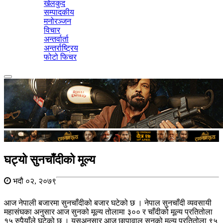
खेलकुद
सम्पादकीय
मनोरञ्जन
विचार
अन्तर्वार्ता
अन्तर्राष्ट्रिय
फोटो फिचर
Toggle
navigation
घट्यो सुनचाँदीको मूल्य
भदौ ०२, २०७९
आज नेपाली बजारमा सुनचाँदीको बजार घटेको छ । नेपाल सुनचाँदी व्यवसायी
महासंघका अनुसार आज सुनको मूल्य तोलामा ३०० र चाँदीको मूल्य प्रतितोला
१५ रुपैयाँले घटेको छ । यसअनुसार आज छापावाल सुनको मूल्य प्रतितोला ९५