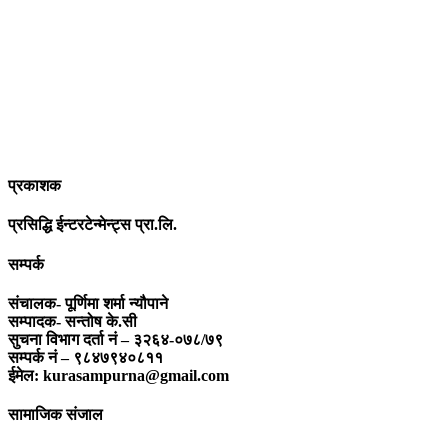
आधुनिक युग संचार र प्रविधिको युग हो । अहिलेको युगमा हामी संचार विनाको
लोकतन्त्र र लोकतन्त्र विनाको संचारको कल्पनासम्म पनि गर्न सक्दैनौ ।
पत्रकारिता स्थानीय,राष्ट्रिय साथै अन्तर्राष्ट्रिय समाज व्यवस्था र विद्यमान
गतिविधिसंग अन्योन्याश्रित हुनु पर्दछ । तसर्थ “सम्पूर्ण कुरा”ले मानवीय र
सामाजिक यर्थाथताको उजागर गरी समाजलाई गतिशिल,चेतनशील र उन्नतशील
बनाउन अतुलनिय भूमिका खेल्नेछ । “सम्पूर्ण कुरा”को उदेश्यनै गहकिलो दूरदृष्टि
लिई मनोगत कल्पनाशीलता भन्दा तथ्यको आधारमा मानवीय मूल्य मान्यतालाई
सन्मार्गतर्फ डोर्‍याई समृद्ध समाज निर्माण गर्नु हो । “सम्पूर्ण कुरा” प्राज्ञिक बौद्धिक
विमर्शको केन्द्र बन्नेछ जहाँ “सबै कुरा एकै ठाउँ” हुनेछन् ।
प्रकाशक
प्रसिद्धि ईन्टरटेन्मेन्ट्स प्रा.लि.
सम्पर्क
संचालक- पूर्णिमा शर्मा न्यौपाने
सम्पादक- सन्तोष के.सी
सुचना विभाग दर्ता नं – ३२६४-०७८/७९
सम्पर्क नं – ९८४७९४०८११
ईमेल: kurasampurna@gmail.com
सामाजिक संजाल