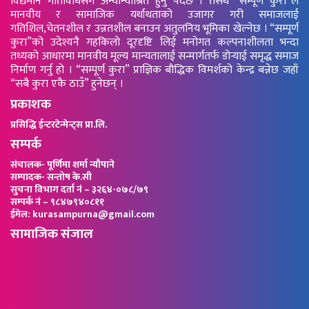
विद्यमान गतिविधिसंग अन्योन्याश्रित हुनु पर्दछ । तसर्थ “सम्पूर्ण कुरा”ले
मानवीय र सामाजिक यर्थाथताको उजागर गरी समाजलाई
गतिशिल,चेतनशील र उन्नतशील बनाउन अतुलनिय भूमिका खेल्नेछ । “सम्पूर्ण
कुरा”को उदेश्यनै गहकिलो दूरदृष्टि लिई मनोगत कल्पनाशीलता भन्दा
तथ्यको आधारमा मानवीय मूल्य मान्यतालाई सन्मार्गतर्फ डोर्‍याई समृद्ध समाज
निर्माण गर्नु हो । “सम्पूर्ण कुरा” प्राज्ञिक बौद्धिक विमर्शको केन्द्र बन्नेछ जहाँ
“सबै कुरा एकै ठाउँ” हुनेछन् ।
प्रकाशक
प्रसिद्धि ईन्टरटेन्मेन्ट्स प्रा.लि.
सम्पर्क
संचालक- पूर्णिमा शर्मा न्यौपाने
सम्पादक- सन्तोष के.सी
सुचना विभाग दर्ता नं – ३२६४-०७८/७९
सम्पर्क नं – ९८४७९४०८११
ईमेल: kurasampurna@gmail.com
सामाजिक संजाल