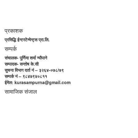
खेल्नेछ । “सम्पूर्ण कुरा”को उदेश्यनै गहकिलो दूरदृष्टि लिई मनोगत कल्पनाशीलता भन्दा
तथ्यको आधारमा मानवीय मूल्य मान्यतालाई सन्मार्गतर्फ डोर्‍याई समृद्ध समाज निर्माण गर्नु हो
। “सम्पूर्ण कुरा” प्राज्ञिक बौद्धिक विमर्शको केन्द्र बन्नेछ जहाँ “सबै कुरा एकै ठाउँ” हुनेछन्
।
प्रकाशक
प्रसिद्धि ईन्टरटेन्मेन्ट्स प्रा.लि.
सम्पर्क
संचालक- पूर्णिमा शर्मा न्यौपाने
सम्पादक- सन्तोष के.सी
सुचना विभाग दर्ता नं – ३२६४-०७८/७९
सम्पर्क नं – ९८४७९४०८११
ईमेल: kurasampurna@gmail.com
सामाजिक संजाल