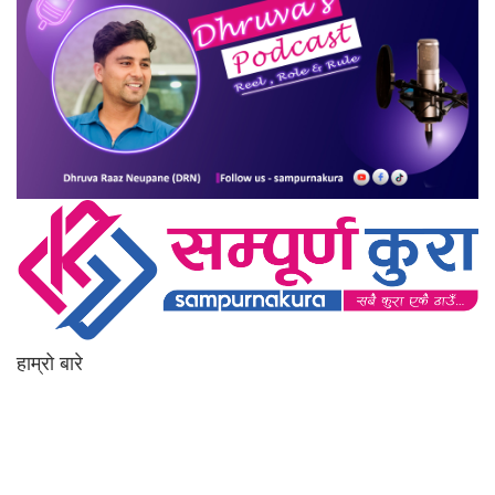
हाम्रो बारे
आधुनिक युग संचार र प्रविधिको युग हो । अहिलेको युगमा हामी संचार विनाको लोकतन्त्र
र लोकतन्त्र विनाको संचारको कल्पनासम्म पनि गर्न सक्दैनौ । पत्रकारिता
स्थानीय,राष्ट्रिय साथै अन्तर्राष्ट्रिय समाज व्यवस्था र विद्यमान गतिविधिसंग
अन्योन्याश्रित हुनु पर्दछ । तसर्थ “सम्पूर्ण कुरा”ले मानवीय र सामाजिक यर्थाथताको
उजागर गरी समाजलाई गतिशिल,चेतनशील र उन्नतशील बनाउन अतुलनिय भूमिका