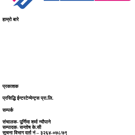
हाम्रो बारे
आधुनिक युग संचार र प्रविधिको युग हो । अहिलेको युगमा हामी संचार विनाको
लोकतन्त्र र लोकतन्त्र विनाको संचारको कल्पनासम्म पनि गर्न सक्दैनौ ।
पत्रकारिता स्थानीय,राष्ट्रिय साथै अन्तर्राष्ट्रिय समाज व्यवस्था र विद्यमान
गतिविधिसंग अन्योन्याश्रित हुनु पर्दछ । तसर्थ “सम्पूर्ण कुरा”ले मानवीय र
सामाजिक यर्थाथताको उजागर गरी समाजलाई गतिशिल,चेतनशील र उन्नतशील
बनाउन अतुलनिय भूमिका खेल्नेछ । “सम्पूर्ण कुरा”को उदेश्यनै गहकिलो दूरदृष्टि
लिई मनोगत कल्पनाशीलता भन्दा तथ्यको आधारमा मानवीय मूल्य मान्यतालाई
सन्मार्गतर्फ डोर्‍याई समृद्ध समाज निर्माण गर्नु हो । “सम्पूर्ण कुरा” प्राज्ञिक बौद्धिक
विमर्शको केन्द्र बन्नेछ जहाँ “सबै कुरा एकै ठाउँ” हुनेछन् ।
प्रकाशक
प्रसिद्धि ईन्टरटेन्मेन्ट्स प्रा.लि.
सम्पर्क
संचालक- पूर्णिमा शर्मा न्यौपाने
सम्पादक- सन्तोष के.सी
सुचना विभाग दर्ता नं – ३२६४-०७८/७९