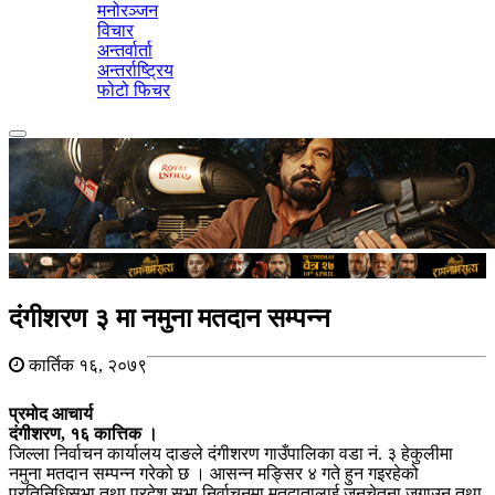
मनोरञ्जन
विचार
अन्तर्वार्ता
अन्तर्राष्ट्रिय
फोटो फिचर
Toggle
navigation
दंगीशरण ३ मा नमुना मतदान सम्पन्न
कार्तिक १६, २०७९
प्रमोद आचार्य
दंगीशरण, १६ कात्तिक ।
जिल्ला निर्वाचन कार्यालय दाङले दंगीशरण गाउँपालिका वडा नं. ३ हेकुलीमा
नमुना मतदान सम्पन्न गरेको छ । आसन्न मङ्सिर ४ गते हुन गइरहेको
प्रतिनिधिसभा तथा प्रदेश सभा निर्वाचनमा मतदातालाई जनचेतना जगाउन तथा