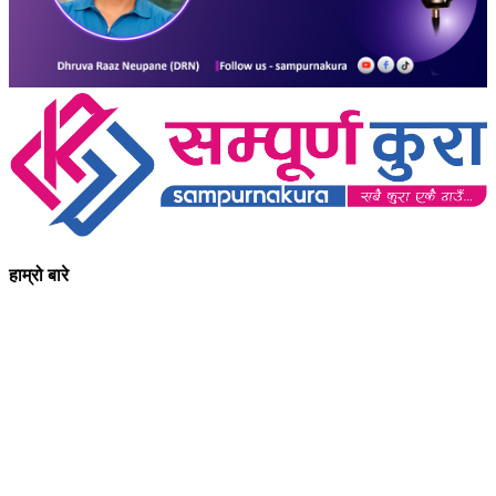
हाम्रो बारे
आधुनिक युग संचार र प्रविधिको युग हो । अहिलेको युगमा हामी संचार विनाको
लोकतन्त्र र लोकतन्त्र विनाको संचारको कल्पनासम्म पनि गर्न सक्दैनौ ।
पत्रकारिता स्थानीय,राष्ट्रिय साथै अन्तर्राष्ट्रिय समाज व्यवस्था र विद्यमान
गतिविधिसंग अन्योन्याश्रित हुनु पर्दछ । तसर्थ “सम्पूर्ण कुरा”ले मानवीय र
सामाजिक यर्थाथताको उजागर गरी समाजलाई गतिशिल,चेतनशील र उन्नतशील
बनाउन अतुलनिय भूमिका खेल्नेछ । “सम्पूर्ण कुरा”को उदेश्यनै गहकिलो दूरदृष्टि
लिई मनोगत कल्पनाशीलता भन्दा तथ्यको आधारमा मानवीय मूल्य मान्यतालाई
सन्मार्गतर्फ डोर्‍याई समृद्ध समाज निर्माण गर्नु हो । “सम्पूर्ण कुरा” प्राज्ञिक बौद्धिक
विमर्शको केन्द्र बन्नेछ जहाँ “सबै कुरा एकै ठाउँ” हुनेछन् ।