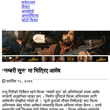
मनोरञ्जन
विचार
अन्तर्वार्ता
अन्तर्राष्ट्रिय
फोटो फिचर
Toggle
navigation
‘नम्बरी सुन’ मा भित्रिए आमेष
कार्तिक १८, २०७९
राजु गिरीको निर्देशन रहने फिल्म ‘नम्बरी सुन’ को अभिनेताको रुपमा आमेष
भण्डारी अनुबन्धित भएका छन् । निर्माण युनिटले फिल्म अभिनयका लागि
आमेषसँग सम्झौता गरेको हो । ‘फूलै फूलको मौसम तिमीलाई’ बाट फिल्म
अभिनयमा डेब्यु गरेका आमेषले त्यसपछि फिल्म अभिनय गरेका छैनन् । लामो
समयपछि उनी फिल्ममा फेरि देखिन लागेका हुन् । फिल्म अभिनय नगरेपनि