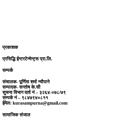
पत्रकारिता स्थानीय,राष्ट्रिय साथै अन्तर्राष्ट्रिय समाज व्यवस्था र विद्यमान
गतिविधिसंग अन्योन्याश्रित हुनु पर्दछ । तसर्थ “सम्पूर्ण कुरा”ले मानवीय र
सामाजिक यर्थाथताको उजागर गरी समाजलाई गतिशिल,चेतनशील र उन्नतशील
बनाउन अतुलनिय भूमिका खेल्नेछ । “सम्पूर्ण कुरा”को उदेश्यनै गहकिलो दूरदृष्टि
लिई मनोगत कल्पनाशीलता भन्दा तथ्यको आधारमा मानवीय मूल्य मान्यतालाई
सन्मार्गतर्फ डोर्‍याई समृद्ध समाज निर्माण गर्नु हो । “सम्पूर्ण कुरा” प्राज्ञिक बौद्धिक
विमर्शको केन्द्र बन्नेछ जहाँ “सबै कुरा एकै ठाउँ” हुनेछन् ।
प्रकाशक
प्रसिद्धि ईन्टरटेन्मेन्ट्स प्रा.लि.
सम्पर्क
संचालक- पूर्णिमा शर्मा न्यौपाने
सम्पादक- सन्तोष के.सी
सुचना विभाग दर्ता नं – ३२६४-०७८/७९
सम्पर्क नं – ९८४७९४०८११
ईमेल: kurasampurna@gmail.com
सामाजिक संजाल