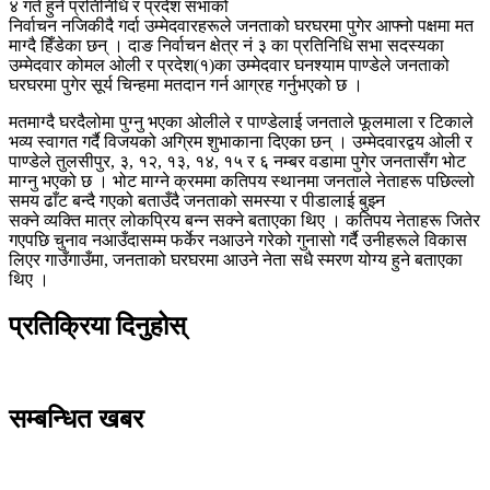
४ गते हुने प्रतिनिधि र प्रदेश सभाको
निर्वाचन नजिकीदै गर्दा उम्मेदवारहरूले जनताको घरघरमा पुगेर आफ्नो पक्षमा मत
माग्दै हिँडेका छन् । दाङ निर्वाचन क्षेत्र नं ३ का प्रतिनिधि सभा सदस्यका
उम्मेदवार कोमल ओली र प्रदेश(१)का उम्मेदवार घनश्याम पाण्डेले जनताको
घरघरमा पुगेर सूर्य चिन्हमा मतदान गर्न आग्रह गर्नुभएको छ ।
मतमाग्दै घरदैलोमा पुग्नु भएका ओलीले र पाण्डेलाई जनताले फूलमाला र टिकाले
भव्य स्वागत गर्दै विजयको अग्रिम शुभाकाना दिएका छन् । उम्मेदवारद्वय ओली र
पाण्डेले तुलसीपुर, ३, १२, १३, १४, १५ र ६ नम्बर वडामा पुगेर जनतासँग भोट
माग्नु भएको छ । भोट माग्ने क्रममा कतिपय स्थानमा जनताले नेताहरू पछिल्लो
समय ढाँट बन्दै गएको बताउँदै जनताको समस्या र पीडालाई बुझ्न
सक्ने व्यक्ति मात्र लोकप्रिय बन्न सक्ने बताएका थिए । कतिपय नेताहरू जितेर
गएपछि चुनाव नआउँदासम्म फर्केर नआउने गरेको गुनासो गर्दै उनीहरूले विकास
लिएर गाउँगाउँमा, जनताको घरघरमा आउने नेता सधै स्मरण योग्य हुने बताएका
थिए ।
प्रतिक्रिया दिनुहोस्
सम्बन्धित खबर