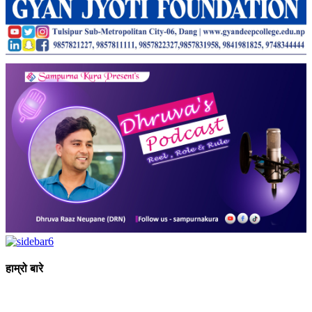
हाम्रो बारे
आधुनिक युग संचार र प्रविधिको युग हो । अहिलेको युगमा हामी संचार विनाको
लोकतन्त्र र लोकतन्त्र विनाको संचारको कल्पनासम्म पनि गर्न सक्दैनौ ।