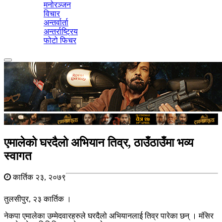
मनोरञ्जन
विचार
अन्तर्वार्ता
अन्तर्राष्ट्रिय
फोटो फिचर
Toggle
navigation
एमालेको घरदैलो अभियान तिव्र, ठाउँठाउँमा भव्य
स्वागत
कार्तिक २३, २०७९
तुलसीपुर, २३ कार्तिक ।
नेकपा एमालेका उम्मेदवारहरुले घरदैलो अभियानलाई तिव्र पारेका छन् । मंसिर