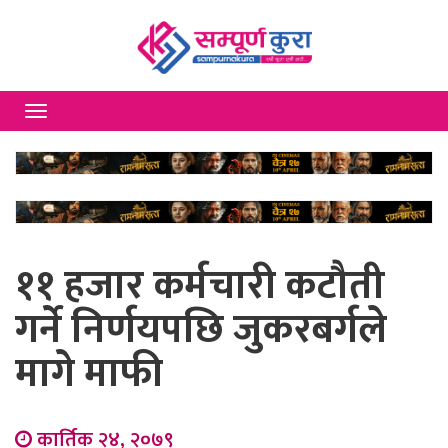
Toggle
navigation
११ हजार कर्मचारी कटौती
गर्ने निर्णयपछि जुकरबर्गले
मागे माफी
कार्तिक २४, २०७९