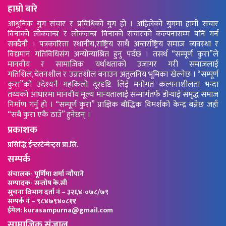
हाम्रो बारे
आधुनिक युग संचार र प्रविधिको युग हो । अहिलेको युगमा हामी संचार
विनाको लोकतन्त्र र लोकतन्त्र विनाको संचारको कल्पनासम्म पनि गर्न
सक्दैनौ । पत्रकारिता स्थानीय,राष्ट्रिय साथै अन्तर्राष्ट्रिय समाज व्यवस्था र
विद्यमान गतिविधिसंग अन्योन्याश्रित हुनु पर्दछ । तसर्थ “सम्पूर्ण कुरा”ले
मानवीय र सामाजिक यर्थाथताको उजागर गरी समाजलाई
गतिशिल,चेतनशील र उन्नतशील बनाउन अतुलनिय भूमिका खेल्नेछ । “सम्पूर्ण
कुरा”को उदेश्यनै गहकिलो दूरदृष्टि लिई मनोगत कल्पनाशीलता भन्दा
तथ्यको आधारमा मानवीय मूल्य मान्यतालाई सन्मार्गतर्फ डोर्‍याई समृद्ध समाज
निर्माण गर्नु हो । “सम्पूर्ण कुरा” प्राज्ञिक बौद्धिक विमर्शको केन्द्र बन्नेछ जहाँ
“सबै कुरा एकै ठाउँ” हुनेछन् ।
प्रकाशक
प्रसिद्धि ईन्टरटेन्मेन्ट्स प्रा.लि.
सम्पर्क
संचालक- पूर्णिमा शर्मा न्यौपाने
सम्पादक- सन्तोष के.सी
सुचना विभाग दर्ता नं – ३२६४-०७८/७९
सम्पर्क नं – ९८४७९४०८११
ईमेल: kurasampurna@gmail.com
सामाजिक संजाल