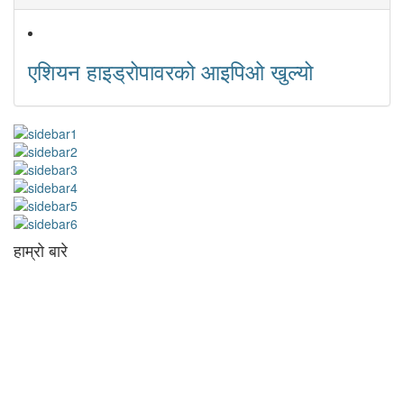
एशियन हाइड्रोपावरको आइपिओ खुल्यो
हाम्रो बारे
आधुनिक युग संचार र प्रविधिको युग हो । अहिलेको युगमा हामी संचार विनाको लोकतन्त्र
र लोकतन्त्र विनाको संचारको कल्पनासम्म पनि गर्न सक्दैनौ । पत्रकारिता
स्थानीय,राष्ट्रिय साथै अन्तर्राष्ट्रिय समाज व्यवस्था र विद्यमान गतिविधिसंग
अन्योन्याश्रित हुनु पर्दछ । तसर्थ “सम्पूर्ण कुरा”ले मानवीय र सामाजिक यर्थाथताको
उजागर गरी समाजलाई गतिशिल,चेतनशील र उन्नतशील बनाउन अतुलनिय भूमिका
खेल्नेछ । “सम्पूर्ण कुरा”को उदेश्यनै गहकिलो दूरदृष्टि लिई मनोगत कल्पनाशीलता भन्दा
तथ्यको आधारमा मानवीय मूल्य मान्यतालाई सन्मार्गतर्फ डोर्‍याई समृद्ध समाज निर्माण गर्नु हो
। “सम्पूर्ण कुरा” प्राज्ञिक बौद्धिक विमर्शको केन्द्र बन्नेछ जहाँ “सबै कुरा एकै ठाउँ” हुनेछन्