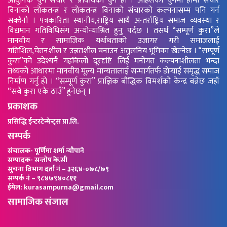
आधुनिक युग संचार र प्रविधिको युग हो । अहिलेको युगमा हामी संचार
विनाको लोकतन्त्र र लोकतन्त्र विनाको संचारको कल्पनासम्म पनि गर्न
सक्दैनौ । पत्रकारिता स्थानीय,राष्ट्रिय साथै अन्तर्राष्ट्रिय समाज व्यवस्था र
विद्यमान गतिविधिसंग अन्योन्याश्रित हुनु पर्दछ । तसर्थ “सम्पूर्ण कुरा”ले
मानवीय र सामाजिक यर्थाथताको उजागर गरी समाजलाई
गतिशिल,चेतनशील र उन्नतशील बनाउन अतुलनिय भूमिका खेल्नेछ । “सम्पूर्ण
कुरा”को उदेश्यनै गहकिलो दूरदृष्टि लिई मनोगत कल्पनाशीलता भन्दा
तथ्यको आधारमा मानवीय मूल्य मान्यतालाई सन्मार्गतर्फ डोर्‍याई समृद्ध समाज
निर्माण गर्नु हो । “सम्पूर्ण कुरा” प्राज्ञिक बौद्धिक विमर्शको केन्द्र बन्नेछ जहाँ
“सबै कुरा एकै ठाउँ” हुनेछन् ।
प्रकाशक
प्रसिद्धि ईन्टरटेन्मेन्ट्स प्रा.लि.
सम्पर्क
संचालक- पूर्णिमा शर्मा न्यौपाने
सम्पादक- सन्तोष के.सी
सुचना विभाग दर्ता नं – ३२६४-०७८/७९
सम्पर्क नं – ९८४७९४०८११
ईमेल: kurasampurna@gmail.com
सामाजिक संजाल