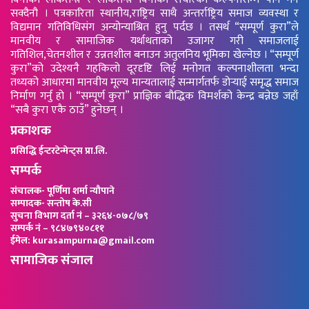
सक्दैनौ । पत्रकारिता स्थानीय,राष्ट्रिय साथै अन्तर्राष्ट्रिय समाज व्यवस्था र
विद्यमान गतिविधिसंग अन्योन्याश्रित हुनु पर्दछ । तसर्थ “सम्पूर्ण कुरा”ले
मानवीय र सामाजिक यर्थाथताको उजागर गरी समाजलाई
गतिशिल,चेतनशील र उन्नतशील बनाउन अतुलनिय भूमिका खेल्नेछ । “सम्पूर्ण
कुरा”को उदेश्यनै गहकिलो दूरदृष्टि लिई मनोगत कल्पनाशीलता भन्दा
तथ्यको आधारमा मानवीय मूल्य मान्यतालाई सन्मार्गतर्फ डोर्‍याई समृद्ध समाज
निर्माण गर्नु हो । “सम्पूर्ण कुरा” प्राज्ञिक बौद्धिक विमर्शको केन्द्र बन्नेछ जहाँ
“सबै कुरा एकै ठाउँ” हुनेछन् ।
प्रकाशक
प्रसिद्धि ईन्टरटेन्मेन्ट्स प्रा.लि.
सम्पर्क
संचालक- पूर्णिमा शर्मा न्यौपाने
सम्पादक- सन्तोष के.सी
सुचना विभाग दर्ता नं – ३२६४-०७८/७९
सम्पर्क नं – ९८४७९४०८११
ईमेल: kurasampurna@gmail.com
सामाजिक संजाल