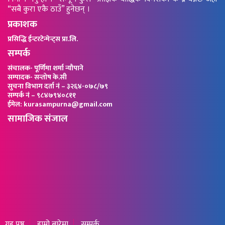
“सबै कुरा एकै ठाउँ” हुनेछन् ।
प्रकाशक
प्रसिद्धि ईन्टरटेन्मेन्ट्स प्रा.लि.
सम्पर्क
संचालक- पूर्णिमा शर्मा न्यौपाने
सम्पादक- सन्तोष के.सी
सुचना विभाग दर्ता नं – ३२६४-०७८/७९
सम्पर्क नं – ९८४७९४०८११
ईमेल: kurasampurna@gmail.com
सामाजिक संजाल
गृह पृष्ठ
हाम्रो बारेमा
सम्पर्क