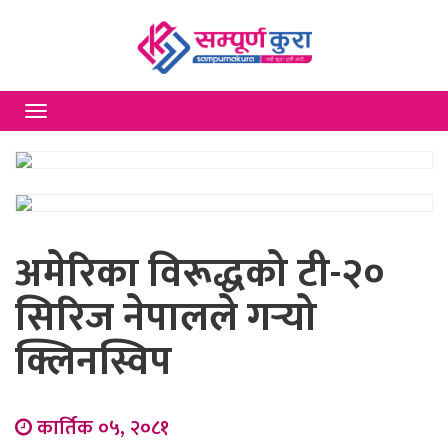
Toggle
navigation
अमेरिका विरूद्धको टी-२०
सिरिज नेपालले गर्‍यो
क्लिनस्विप
कार्तिक ०५, २०८१