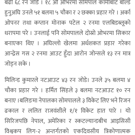
बढी ६८ रन जोडे । १८ औं ओभरमा सोमपाल कामीबाट बोल्ड
हुनुअघि उनले ५१ बलमा ५ चौका र २ छक्का प्रहार गरे । अर्का
ओपनर तथा कप्तान मोनाक पटेल २ रनमा एलबिडब्लूको
धरापमा परे । उनलाई पनि सोमपालले दोस्रो ओभरमा सिकार
बनाएका थिए । अघिल्लो खेलमा अर्धशकत प्रहार गरेका
आन्द्रेस गस २ रनमा आउट हुँदा आरोन जोन्सले १३ रन मात्र
जोड्न सके ।
मिलिन्ड कुमारले नटआउट ४३ रन जोडे। उनले ३५ बलमा ४
चौका प्रहार गरे । हर्मित सिंहले ३ बलमा नटआउट १० रन
बनाए ।बलिङमा नेपालका सोमपालले ३ विकेट लिए भने रिजन
ढकाल र ललित राजवंशीले १/१ विकेट हात पारे । यो
सिरिजपछि नेपाल, अमेरिका र स्कटल्यान्डबीच आइसिसी
विश्वकप लिग-२ अन्तर्गतको एकदिवसीय त्रिकोणात्मक