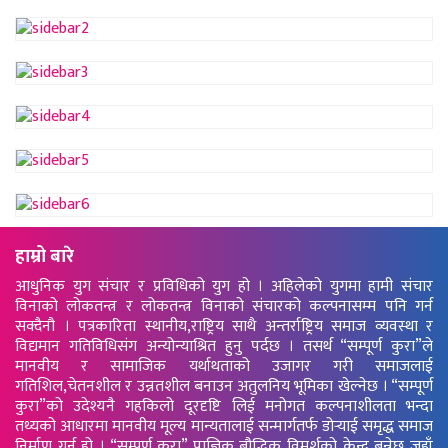
हाम्रो बारे
आधुनिक युग संचार र प्रविधिको युग हो । अहिलेको युगमा हामी संचार
विनाको लोकतन्त्र र लोकतन्त्र विनाको संचारको कल्पनासम्म पनि गर्न
सक्दैनौ । पत्रकारिता स्थानीय,राष्ट्रिय साथै अन्तर्राष्ट्रिय समाज व्यवस्था र
विद्यमान गतिविधिसंग अन्योन्याश्रित हुनु पर्दछ । तसर्थ “सम्पूर्ण कुरा”ले
मानवीय र सामाजिक यर्थाथताको उजागर गरी समाजलाई
गतिशिल,चेतनशील र उन्नतशील बनाउन अतुलनिय भूमिका खेल्नेछ । “सम्पूर्ण
कुरा”को उदेश्यनै गहकिलो दूरदृष्टि लिई मनोगत कल्पनाशीलता भन्दा
तथ्यको आधारमा मानवीय मूल्य मान्यतालाई सन्मार्गतर्फ डोर्‍याई समृद्ध समाज
निर्माण गर्नु हो । “सम्पूर्ण कुरा” प्राज्ञिक बौद्धिक विमर्शको केन्द्र बन्नेछ जहाँ