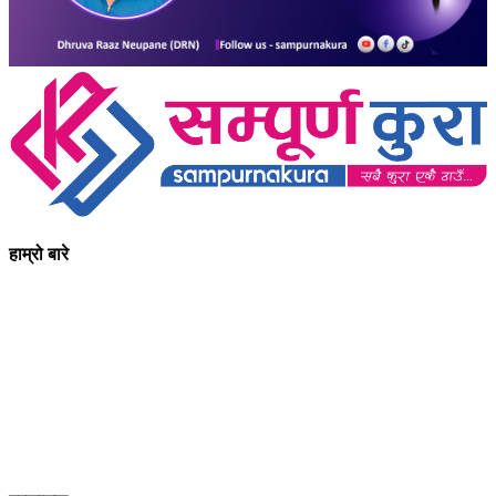
हाम्रो बारे
आधुनिक युग संचार र प्रविधिको युग हो । अहिलेको युगमा हामी संचार विनाको
लोकतन्त्र र लोकतन्त्र विनाको संचारको कल्पनासम्म पनि गर्न सक्दैनौ ।
पत्रकारिता स्थानीय,राष्ट्रिय साथै अन्तर्राष्ट्रिय समाज व्यवस्था र विद्यमान
गतिविधिसंग अन्योन्याश्रित हुनु पर्दछ । तसर्थ “सम्पूर्ण कुरा”ले मानवीय र
सामाजिक यर्थाथताको उजागर गरी समाजलाई गतिशिल,चेतनशील र उन्नतशील
बनाउन अतुलनिय भूमिका खेल्नेछ । “सम्पूर्ण कुरा”को उदेश्यनै गहकिलो दूरदृष्टि
लिई मनोगत कल्पनाशीलता भन्दा तथ्यको आधारमा मानवीय मूल्य मान्यतालाई
सन्मार्गतर्फ डोर्‍याई समृद्ध समाज निर्माण गर्नु हो । “सम्पूर्ण कुरा” प्राज्ञिक बौद्धिक
विमर्शको केन्द्र बन्नेछ जहाँ “सबै कुरा एकै ठाउँ” हुनेछन् ।