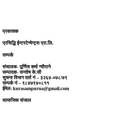
बनाउन अतुलनिय भूमिका खेल्नेछ । “सम्पूर्ण कुरा”को उदेश्यनै गहकिलो दूरदृष्टि
लिई मनोगत कल्पनाशीलता भन्दा तथ्यको आधारमा मानवीय मूल्य मान्यतालाई
सन्मार्गतर्फ डोर्‍याई समृद्ध समाज निर्माण गर्नु हो । “सम्पूर्ण कुरा” प्राज्ञिक बौद्धिक
विमर्शको केन्द्र बन्नेछ जहाँ “सबै कुरा एकै ठाउँ” हुनेछन् ।
प्रकाशक
प्रसिद्धि ईन्टरटेन्मेन्ट्स प्रा.लि.
सम्पर्क
संचालक- पूर्णिमा शर्मा न्यौपाने
सम्पादक- सन्तोष के.सी
सुचना विभाग दर्ता नं – ३२६४-०७८/७९
सम्पर्क नं – ९८४७९४०८११
ईमेल: kurasampurna@gmail.com
सामाजिक संजाल