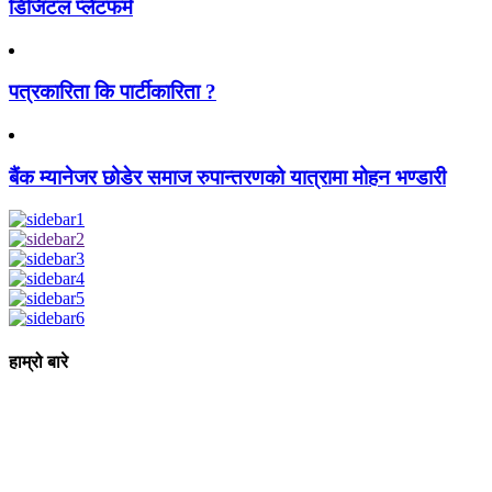
डिजिटल प्लेटफर्म
पत्रकारिता कि पार्टीकारिता ?
बैंक म्यानेजर छोडेर समाज रुपान्तरणको यात्रामा मोहन भण्डारी
हाम्रो बारे
आधुनिक युग संचार र प्रविधिको युग हो । अहिलेको युगमा हामी संचार विनाको
लोकतन्त्र र लोकतन्त्र विनाको संचारको कल्पनासम्म पनि गर्न सक्दैनौ ।
पत्रकारिता स्थानीय,राष्ट्रिय साथै अन्तर्राष्ट्रिय समाज व्यवस्था र विद्यमान
गतिविधिसंग अन्योन्याश्रित हुनु पर्दछ । तसर्थ “सम्पूर्ण कुरा”ले मानवीय र
सामाजिक यर्थाथताको उजागर गरी समाजलाई गतिशिल,चेतनशील र उन्नतशील