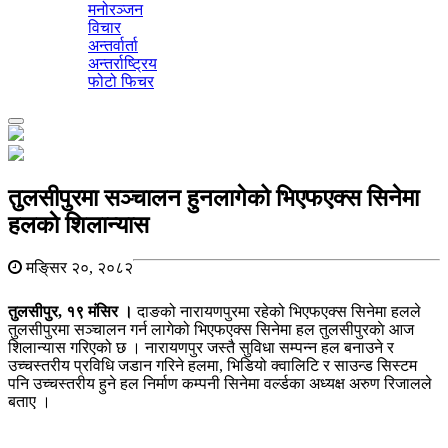
मनोरञ्जन
विचार
अन्तर्वार्ता
अन्तर्राष्ट्रिय
फोटो फिचर
Toggle
navigation
तुलसीपुरमा सञ्चालन हुनलागेको भिएफएक्स सिनेमा
हलकाे शिलान्यास
मङि्सर २०, २०८२
तुलसीपुर, १९ मंसिर ।
दाङको नारायणपुरमा रहेको भिएफएक्स सिनेमा हलले
तुलसीपुरमा सञ्चालन गर्न लागेको भिएफएक्स सिनेमा हल तुलसीपुरकाे आज
शिलान्यास गरिएको छ । नारायणपुर जस्तै सुविधा सम्पन्न हल बनाउने र
उच्चस्तरीय प्रविधि जडान गरिने हलमा, भिडियो क्वालिटि र साउन्ड सिस्टम
पनि उच्चस्तरीय हुने हल निर्माण कम्पनी सिनेमा वर्ल्डका अध्यक्ष अरुण रिजालले
बताए ।